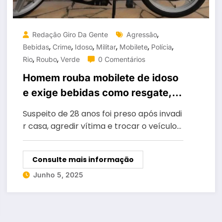
,
Redação Giro Da Gente
Agressão
,
,
,
,
,
,
Bebidas
Crime
Idoso
Militar
Mobilete
Polícia
,
,
Rio
Roubo
Verde
0 Comentários
Homem rouba mobilete de idoso
e exige bebidas como resgate,
em Rio Verde
Suspeito de 28 anos foi preso após invadi
r casa, agredir vítima e trocar o veículo…
Consulte mais informação
Junho 5, 2025