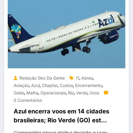
,
,
Redação Giro Da Gente
11
Aérea
,
,
,
,
,
Aviação
Azul
Chapter
Custos
Encerramento
,
,
,
,
,
Goiás
Malha
Operacionais
Rio
Verde
Voos
0 Comentários
Azul encerra voos em 14 cidades
brasileiras; Rio Verde (GO) está
na lista
Companhia aérea atribui decisão a reav