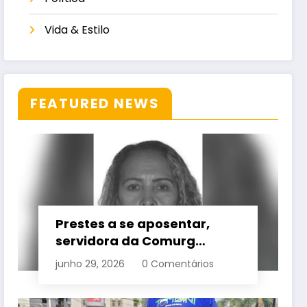
Vida & Estilo
FEATURED NEWS
Prestes a se aposentar,
servidora da Comurg
atropelada por bêbado
junho 29, 2026
0 Comentários
entra em protocolo de
morte encefálica