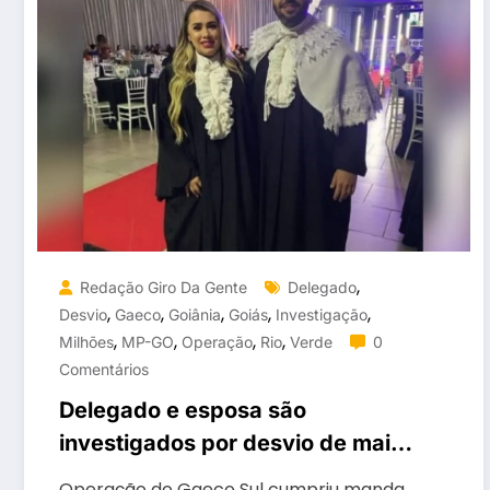
,
Redação Giro Da Gente
Delegado
,
,
,
,
,
Desvio
Gaeco
Goiânia
Goiás
Investigação
,
,
,
,
Milhões
MP-GO
Operação
Rio
Verde
0
Comentários
Delegado e esposa são
investigados por desvio de mais
de R$ 2 milhões em Goiás
Operação do Gaeco Sul cumpriu manda