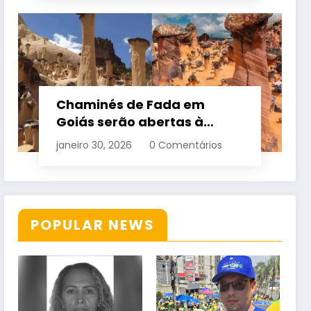
Chaminés de Fada em
Goiás serão abertas à
visitação controlada
janeiro 30, 2026
0 Comentários
POPULAR NEWS