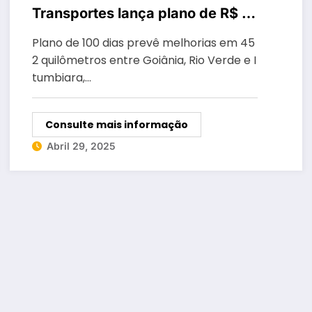
Transportes lança plano de R$ 7
bilhões para modernizar a Rota
Plano de 100 dias prevê melhorias em 45
Verde em Goiás
2 quilômetros entre Goiânia, Rio Verde e I
tumbiara,…
Consulte mais informação
Abril 29, 2025