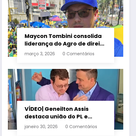
Maycon Tombini consolida
liderança do Agro de direita
em manifestação “Acorda
março 3, 2026
0 Comentários
Brasil” em Goiânia
VÍDEO| Geneilton Assis
destaca união do PL e
consolidação de apoio a
janeiro 30, 2026
0 Comentários
Maycon Tombini em Jataí