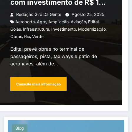
com investimento de R$ 14,8
milhões
Redação Giro Da Gente
Agosto 25, 2025
,
,
,
,
,
Aeroporto
Agro
Ampliação
Aviação
Edital
,
,
,
,
Goiás
Infraestrutura
Investimento
Modernização
,
,
Obras
Rio
Verde
Edital prevê obras no terminal de
passageiros, pista, taxiways e pátio de
aeronaves, além de…
Consulte mais informação
Blog