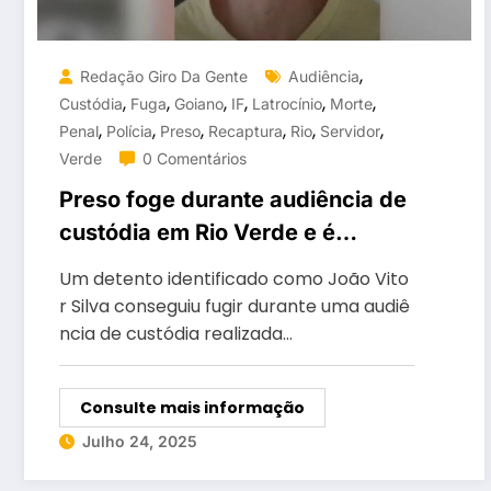
,
Redação Giro Da Gente
Audiência
,
,
,
,
,
,
Custódia
Fuga
Goiano
IF
Latrocínio
Morte
,
,
,
,
,
,
Penal
Polícia
Preso
Recaptura
Rio
Servidor
Verde
0 Comentários
Preso foge durante audiência de
custódia em Rio Verde e é
suspeito de matar servidor do IF
Um detento identificado como João Vito
Goiano
r Silva conseguiu fugir durante uma audiê
ncia de custódia realizada…
Consulte mais informação
Julho 24, 2025