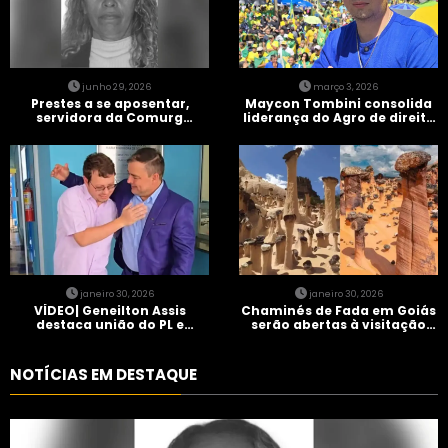
junho 29, 2026
março 3, 2026
Prestes a se aposentar,
Maycon Tombini consolida
servidora da Comurg
liderança do Agro de direita
atropelada por bêbado
em manifestação “Acorda
entra em protocolo de
Brasil” em Goiânia
morte encefálica
janeiro 30, 2026
janeiro 30, 2026
VÍDEO| Geneilton Assis
Chaminés de Fada em Goiás
destaca união do PL e
serão abertas à visitação
consolidação de apoio a
controlada
Maycon Tombini em Jataí
NOTÍCIAS EM DESTAQUE