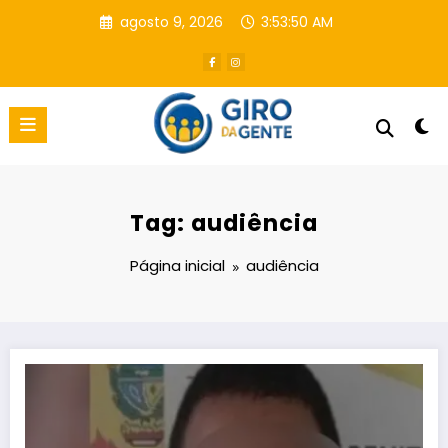
Pular
agosto 9, 2026
3:53:51 AM
para
o
conteúdo
Tag: audiência
Página inicial
audiência