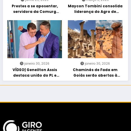
Prestes a se aposentar,
Maycon Tombini consolida
servidora da Comurg
liderança do Agro de
atropelada por bêbado
direita em manifestação
entra em protocolo de
“Acorda Brasil” em Goiânia
morte encefálica
janeiro 30, 2026
janeiro 30, 2026
VÍDEO| Geneilton Assis
Chaminés de Fada em
destaca união do PL e
Goiás serão abertas à
consolidação de apoio a
visitação controlada
Maycon Tombini em Jataí