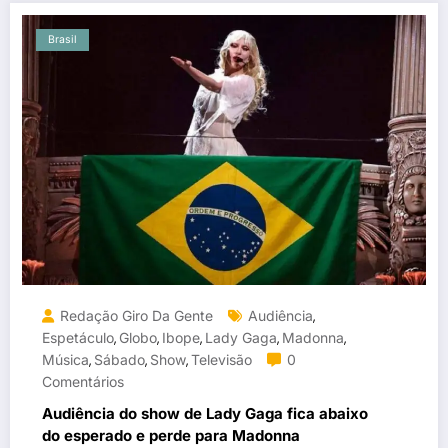
Brasil
Redação Giro Da Gente
Audiência
,
Espetáculo
Globo
Ibope
Lady Gaga
Madonna
,
,
,
,
,
Música
Sábado
Show
Televisão
0
,
,
,
Comentários
Audiência do show de Lady Gaga fica abaixo
do esperado e perde para Madonna