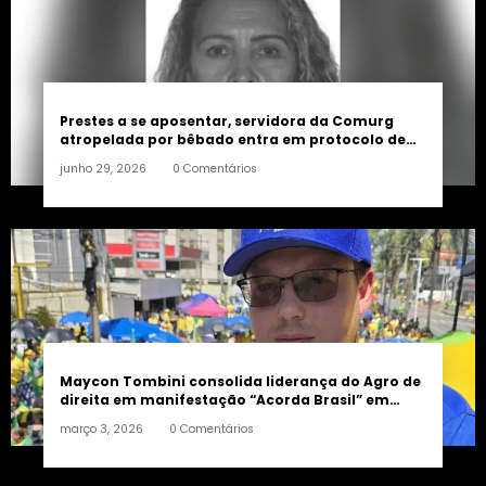
Prestes a se aposentar, servidora da Comurg
atropelada por bêbado entra em protocolo de
morte encefálica
junho 29, 2026
0 Comentários
Maycon Tombini consolida liderança do Agro de
direita em manifestação “Acorda Brasil” em
Goiânia
março 3, 2026
0 Comentários