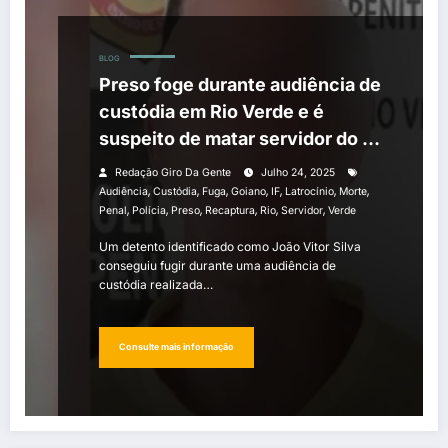
BLOG
Preso foge durante audiência de
custódia em Rio Verde e é
suspeito de matar servidor do IF
Goiano
Redação Giro Da Gente
Julho 24, 2025
,
,
,
,
,
,
,
Audiência
Custódia
Fuga
Goiano
IF
Latrocínio
Morte
,
,
,
,
,
,
Penal
Polícia
Preso
Recaptura
Rio
Servidor
Verde
Um detento identificado como João Vitor Silva
conseguiu fugir durante uma audiência de
custódia realizada…
Consulte mais informação