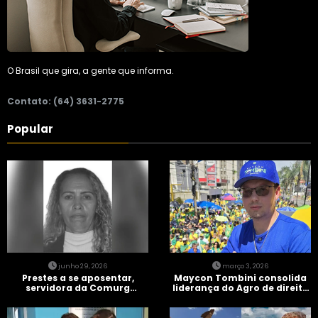
O Brasil que gira, a gente que informa.
Contato: (64) 3631-2775
Popular
junho 29, 2026
março 3, 2026
Prestes a se aposentar,
Maycon Tombini consolida
servidora da Comurg
liderança do Agro de direita
atropelada por bêbado
em manifestação “Acorda
entra em protocolo de
Brasil” em Goiânia
morte encefálica