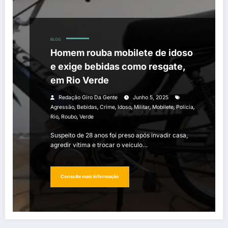
BLOG
Homem rouba mobilete de idoso
e exige bebidas como resgate,
em Rio Verde
Redação Giro Da Gente
Junho 5, 2025
,
,
,
,
,
,
,
Agressão
Bebidas
Crime
Idoso
Militar
Mobilete
Polícia
,
,
Rio
Roubo
Verde
Suspeito de 28 anos foi preso após invadir casa,
agredir vítima e trocar o veículo…
Consulte mais informação