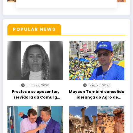
POPULAR NEWS
junho 29, 2026
março 3, 2026
Prestes a se aposentar,
Maycon Tombini consolida
servidora da Comurg
liderança do Agro de
atropelada por bêbado
direita em manifestação
entra em protocolo de
“Acorda Brasil” em Goiânia
morte encefálica