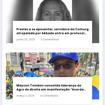
Prestes a se aposentar, servidora da Comurg
atropelada por bêbado entra em protocolo
de morte encefálica
junho 29, 2026
0 Comentários
Maycon Tombini consolida liderança do
Agro de direita em manifestação “Acorda
Brasil” em Goiânia
março 3, 2026
0 Comentários