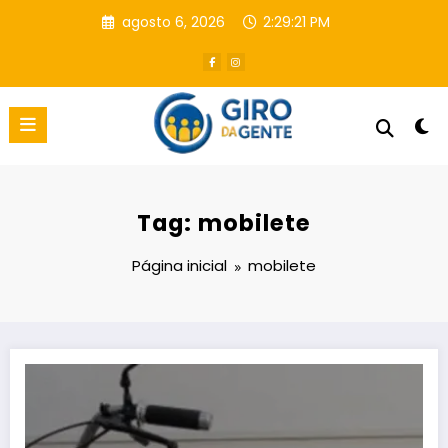
Pular
agosto 6, 2026
2:29:21 PM
para
o
conteúdo
Tag: mobilete
Página inicial
mobilete