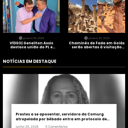
janeiro 30, 2026
janeiro 30, 2026
VÍDEO| Geneilton Assis
Chaminés de Fada em Goiás
destaca união do PL e
serão abertas à visitação
consolidação de apoio a
controlada
Maycon Tombini em Jataí
NOTÍCIAS EM DESTAQUE
Prestes a se aposentar, servidora da Comurg
atropelada por bêbado entra em protocolo de
morte encefálica
junho 29, 2026
0 Comentários