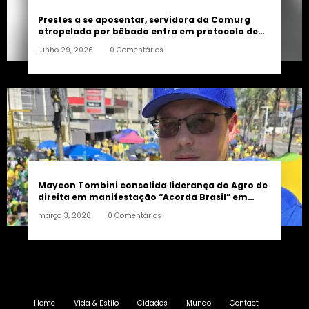
Prestes a se aposentar, servidora da Comurg
atropelada por bêbado entra em protocolo de
morte encefálica
junho 29, 2026
0 Comentários
Maycon Tombini consolida liderança do Agro de
direita em manifestação “Acorda Brasil” em
Goiânia
março 3, 2026
0 Comentários
Home
Vida & Estilo
Cidades
Mundo
Contact