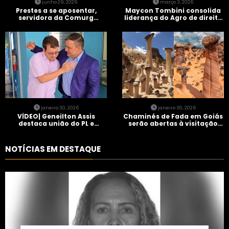
junho 29, 2026
março 3, 2026
Prestes a se aposentar,
Maycon Tombini consolida
servidora da Comurg
liderança do Agro de direita
atropelada por bêbado
em manifestação “Acorda
entra em protocolo de
Brasil” em Goiânia
morte encefálica
janeiro 30, 2026
janeiro 30, 2026
VÍDEO| Geneilton Assis
Chaminés de Fada em Goiás
destaca união do PL e
serão abertas à visitação
consolidação de apoio a
controlada
Maycon Tombini em Jataí
NOTÍCIAS EM DESTAQUE