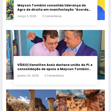
Maycon Tombini consolida liderança do
Agro de direita em manifestação “Acorda
Brasil” em Goiânia
março 3, 2026
0 Comentários
VÍDEO| Geneilton Assis destaca união do PL e
consolidação de apoio a Maycon Tombini
em Jataí
janeiro 30, 2026
0 Comentários