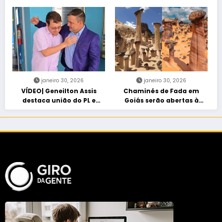
atropelada por bêbado
direita em manifestação
entra em protocolo de
“Acorda Brasil” em Goiânia
morte encefálica
janeiro 30, 2026
janeiro 30, 2026
VÍDEO| Geneilton Assis
Chaminés de Fada em
destaca união do PL e
Goiás serão abertas à
consolidação de apoio a
visitação controlada
Maycon Tombini em Jataí