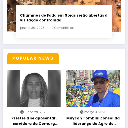
Chaminés de Fada em Goiás serão abertas à
visitação controlada
janeiro 30, 2026
0 Comentários
POPULAR NEWS
junho 29, 2026
março 3, 2026
Prestes a se aposentar,
Maycon Tombini consolida
servidora da Comurg
liderança do Agro de