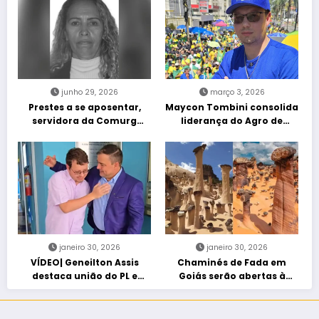
junho 29, 2026
março 3, 2026
Prestes a se aposentar,
Maycon Tombini consolida
servidora da Comurg
liderança do Agro de
atropelada por bêbado
direita em manifestação
entra em protocolo de
“Acorda Brasil” em Goiânia
morte encefálica
janeiro 30, 2026
janeiro 30, 2026
VÍDEO| Geneilton Assis
Chaminés de Fada em
destaca união do PL e
Goiás serão abertas à
consolidação de apoio a
visitação controlada
Maycon Tombini em Jataí