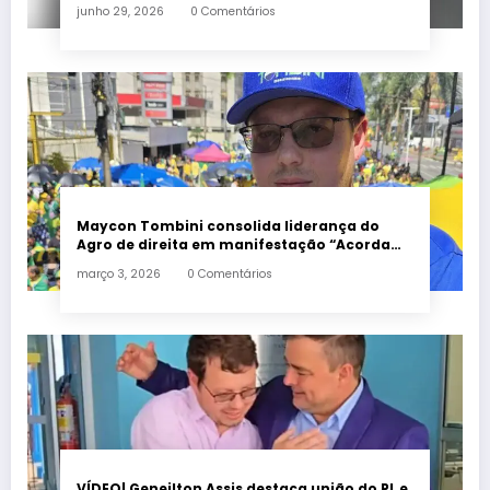
de morte encefálica
junho 29, 2026
0 Comentários
Maycon Tombini consolida liderança do
Agro de direita em manifestação “Acorda
Brasil” em Goiânia
março 3, 2026
0 Comentários
VÍDEO| Geneilton Assis destaca união do PL e