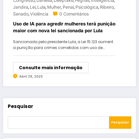
Congresso
Daniella
Deepfake
Feghali
Inteligência
,
,
,
,
,
Jandira
Lei
Lula
Mulher
Penal
Psicológica
Ribeiro
,
,
,
,
,
,
,
Senado
Violência
0 Comentários
,
Uso de IA para agredir mulheres terá punição
maior com nova lei sancionada por Lula
Sancionada pelo presidente Lula, a Lei 15.123 aument
a punição para crimes cometidos com uso de…
Consulte mais informação
Abril 29, 2025
Pesquisar
Pesquisar