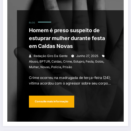
BLOG
Homem é preso suspeito de
estuprar mulher durante festa
em Caldas Novas
Redação Giro Da Gente
Junho 27, 2025
,
,
,
,
,
,
,
Abuso
BPTUR
Caldas
Crime
Estupro
Festa
Goiás
,
,
,
Mulher
Novas
Polícia
Prisão
Crime ocorreu na madrugada de terça-feira (24);
vítima acordou com o agressor sobre seu corpo…
Consulte mais informação