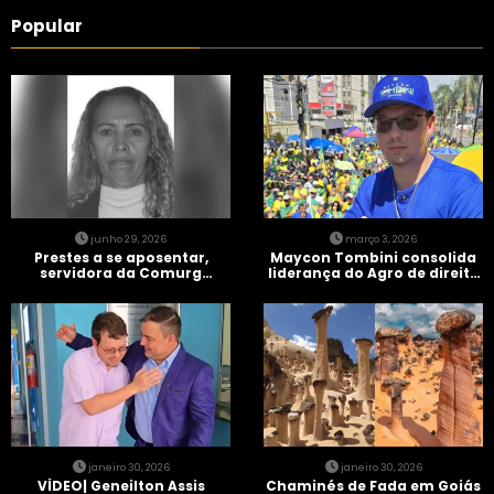
Popular
junho 29, 2026
março 3, 2026
Prestes a se aposentar,
Maycon Tombini consolida
servidora da Comurg
liderança do Agro de direita
atropelada por bêbado
em manifestação “Acorda
entra em protocolo de
Brasil” em Goiânia
morte encefálica
janeiro 30, 2026
janeiro 30, 2026
VÍDEO| Geneilton Assis
Chaminés de Fada em Goiás