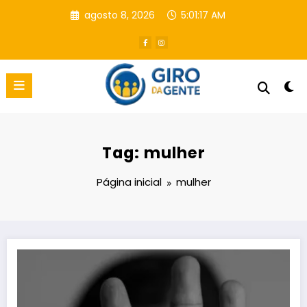
Pular
agosto 8, 2026
5:01:18 AM
para
o
conteúdo
Tag: mulher
Página inicial
mulher