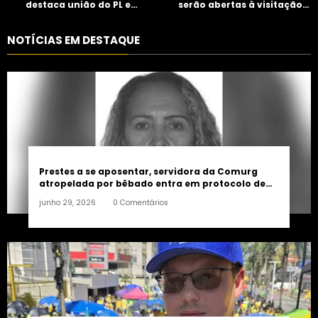
destaca união do PL e
serão abertas à visitação
consolidação de apoio a
controlada
Maycon Tombini em Jataí
NOTÍCIAS EM DESTAQUE
Prestes a se aposentar, servidora da Comurg
atropelada por bêbado entra em protocolo de
morte encefálica
junho 29, 2026
0 Comentários