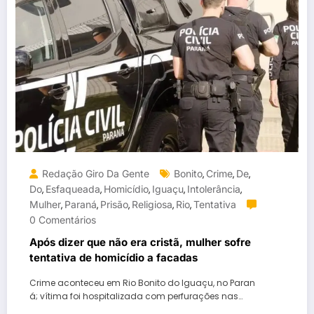
Redação Giro Da Gente
Bonito
Crime
De
,
,
,
Do
Esfaqueada
Homicídio
Iguaçu
Intolerância
,
,
,
,
,
Mulher
Paraná
Prisão
Religiosa
Rio
Tentativa
,
,
,
,
,
0 Comentários
Após dizer que não era cristã, mulher sofre
tentativa de homicídio a facadas
Crime aconteceu em Rio Bonito do Iguaçu, no Paran
á; vítima foi hospitalizada com perfurações nas…