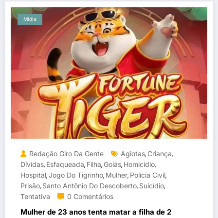
Mídia
Redação Giro Da Gente
Agiotas
Criança
,
,
Dívidas
Esfaqueada
Filha
Goiás
Homicídio
,
,
,
,
,
Hospital
Jogo Do Tigrinho
Mulher
Polícia Civil
,
,
,
,
Prisão
Santo Antônio Do Descoberto
Suicídio
,
,
,
Tentativa
0 Comentários
Mulher de 23 anos tenta matar a filha de 2