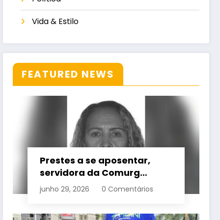
Vida & Estilo
FEATURED NEWS
Prestes a se aposentar,
servidora da Comurg
atropelada por bêbado
junho 29, 2026
0 Comentários
entra em protocolo de
morte encefálica