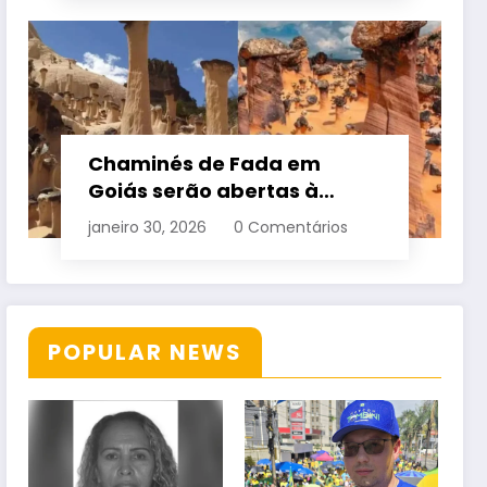
Chaminés de Fada em
Goiás serão abertas à
visitação controlada
janeiro 30, 2026
0 Comentários
POPULAR NEWS