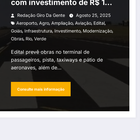
com investimento de R$ 14,8
milhões
Redação Giro Da Gente
Agosto 25, 2025
,
,
,
,
,
Aeroporto
Agro
Ampliação
Aviação
Edital
,
,
,
,
Goiás
Infraestrutura
Investimento
Modernização
,
,
Obras
Rio
Verde
Edital prevê obras no terminal de
passageiros, pista, taxiways e pátio de
aeronaves, além de…
Consulte mais informação