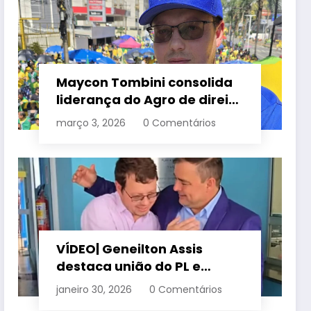
Maycon Tombini consolida
liderança do Agro de direita
em manifestação “Acorda
março 3, 2026
0 Comentários
Brasil” em Goiânia
VÍDEO| Geneilton Assis
destaca união do PL e
consolidação de apoio a
janeiro 30, 2026
0 Comentários
Maycon Tombini em Jataí