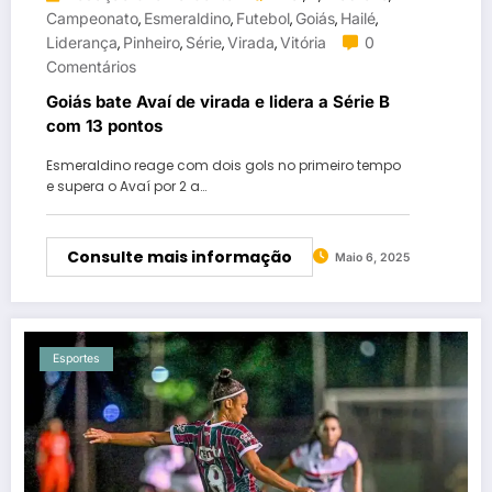
Campeonato
Esmeraldino
Futebol
Goiás
Hailé
,
,
,
,
,
Liderança
Pinheiro
Série
Virada
Vitória
0
,
,
,
,
Comentários
Goiás bate Avaí de virada e lidera a Série B
com 13 pontos
Esmeraldino reage com dois gols no primeiro tempo
e supera o Avaí por 2 a…
Consulte mais informação
Maio 6, 2025
Esportes