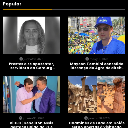
Popular
junho 29, 2026
março 3, 2026
Prestes a se aposentar,
Maycon Tombini consolida
servidora da Comurg
liderança do Agro de direita
atropelada por bêbado
em manifestação “Acorda
entra em protocolo de
Brasil” em Goiânia
morte encefálica
janeiro 30, 2026
janeiro 30, 2026
VÍDEO| Geneilton Assis
Chaminés de Fada em Goiás
destaca união do PL e
serão abertas à visitação