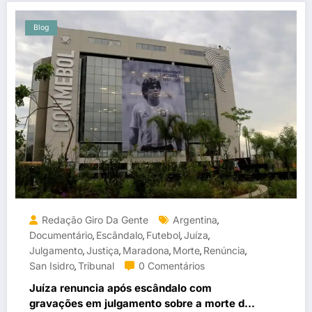
Blog
Redação Giro Da Gente
Argentina
,
Documentário
Escândalo
Futebol
Juíza
,
,
,
,
Julgamento
Justiça
Maradona
Morte
Renúncia
,
,
,
,
,
San Isidro
Tribunal
0 Comentários
,
Juíza renuncia após escândalo com
gravações em julgamento sobre a morte de