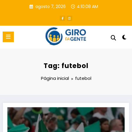
Pular
agosto 7, 2026
4:10:09 AM
para
o
conteúdo
Tag: futebol
Página inicial
futebol