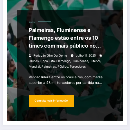
BLOG
Palmeiras, Fluminense e
Flamengo estão entre os 10
times com mais público no
Mundial
Redação Giro Da Gente
Julho 11, 2025
,
,
,
,
,
,
Clubes
Copa
Fifa
Flamengo
Fluminense
Futebol
,
,
,
Mundial
Palmeiras
Público
Torcedores
Verdão lidera entre os brasileiros, com média
superior a 48 mil torcedores por partida na…
Consulte mais informação