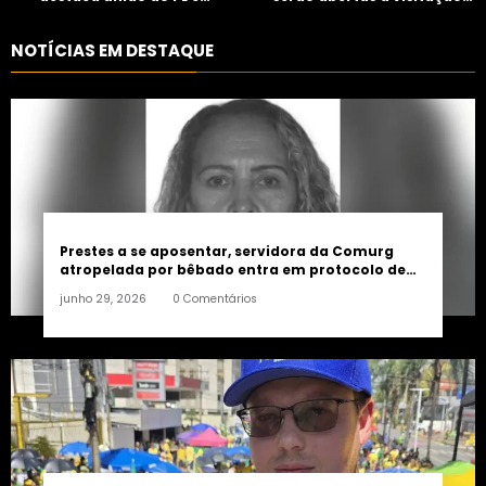
consolidação de apoio a
controlada
Maycon Tombini em Jataí
NOTÍCIAS EM DESTAQUE
Prestes a se aposentar, servidora da Comurg
atropelada por bêbado entra em protocolo de
morte encefálica
junho 29, 2026
0 Comentários