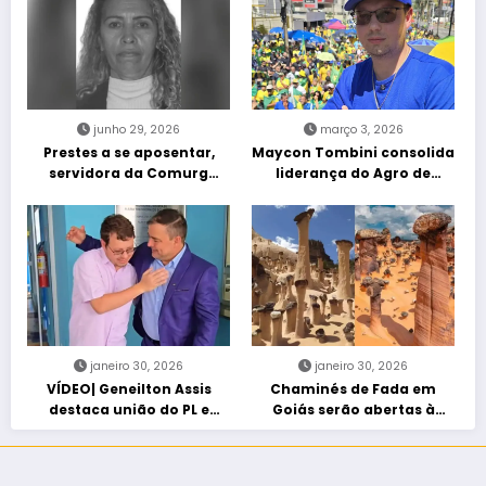
junho 29, 2026
março 3, 2026
Prestes a se aposentar,
Maycon Tombini consolida
servidora da Comurg
liderança do Agro de
atropelada por bêbado
direita em manifestação
entra em protocolo de
“Acorda Brasil” em Goiânia
morte encefálica
janeiro 30, 2026
janeiro 30, 2026
VÍDEO| Geneilton Assis
Chaminés de Fada em
destaca união do PL e
Goiás serão abertas à
consolidação de apoio a
visitação controlada
Maycon Tombini em Jataí