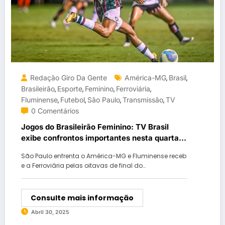
Redação Giro Da Gente
América-MG
Brasil
,
,
Brasileirão
Esporte
Feminino
Ferroviária
,
,
,
,
Fluminense
Futebol
São Paulo
Transmissão
TV
,
,
,
,
0 Comentários
Jogos do Brasileirão Feminino: TV Brasil
exibe confrontos importantes nesta quarta e
quinta
São Paulo enfrenta o América-MG e Fluminense receb
e a Ferroviária pelas oitavas de final do…
Consulte mais informação
Abril 30, 2025