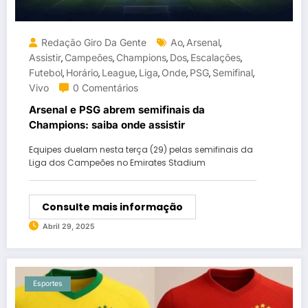
Redação Giro Da Gente
Ao
Arsenal
,
,
Assistir
Campeões
Champions
Dos
Escalações
,
,
,
,
,
Futebol
Horário
League
Liga
Onde
PSG
Semifinal
,
,
,
,
,
,
,
Vivo
0 Comentários
Arsenal e PSG abrem semifinais da
Champions: saiba onde assistir
Equipes duelam nesta terça (29) pelas semifinais da
Liga dos Campeões no Emirates Stadium
Consulte mais informação
Abril 29, 2025
Esportes