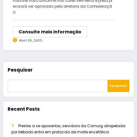
Possível novo uniforme nas cores vermelha e preta pr
ecisará ser aprovado pela diretoria da Confederaçã
o
Consulte mais informação
Abril 29, 2025
Pesquisar
Pesquisar
Recent Posts
Prestes a se aposentar, servidora da Comurg atropelada
por bêbado entra em protocolo de morte encefálica