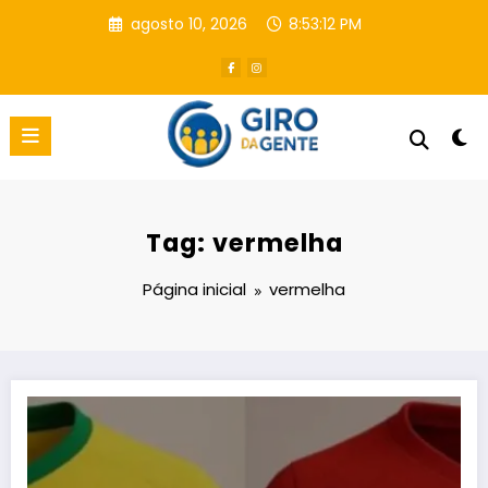
Pular
agosto 10, 2026
8:53:13 PM
para
o
conteúdo
Tag: vermelha
Página inicial
vermelha