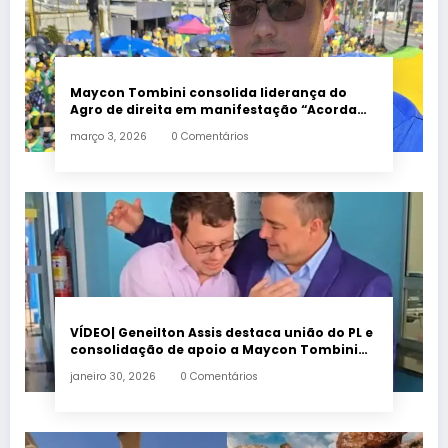
Maycon Tombini consolida liderança do
Agro de direita em manifestação “Acorda
Brasil” em Goiânia
março 3, 2026
0 Comentários
VÍDEO| Geneilton Assis destaca união do PL e
consolidação de apoio a Maycon Tombini
em Jataí
janeiro 30, 2026
0 Comentários