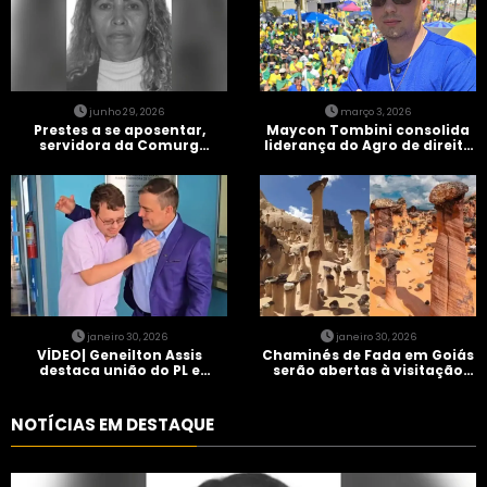
junho 29, 2026
março 3, 2026
Prestes a se aposentar,
Maycon Tombini consolida
servidora da Comurg
liderança do Agro de direita
atropelada por bêbado
em manifestação “Acorda
entra em protocolo de
Brasil” em Goiânia
morte encefálica
janeiro 30, 2026
janeiro 30, 2026
VÍDEO| Geneilton Assis
Chaminés de Fada em Goiás
destaca união do PL e
serão abertas à visitação
consolidação de apoio a
controlada
Maycon Tombini em Jataí
NOTÍCIAS EM DESTAQUE