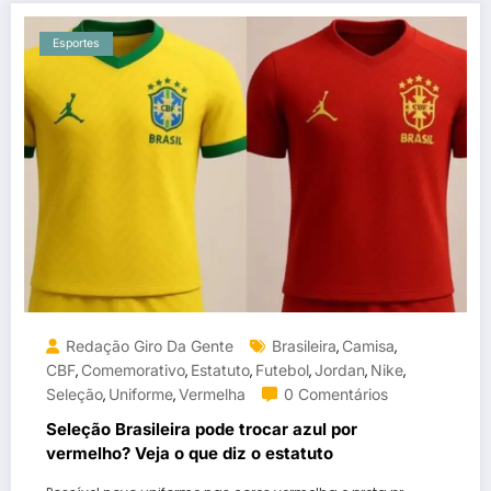
Esportes
Redação Giro Da Gente
Brasileira
Camisa
,
,
CBF
Comemorativo
Estatuto
Futebol
Jordan
Nike
,
,
,
,
,
,
Seleção
Uniforme
Vermelha
0 Comentários
,
,
Seleção Brasileira pode trocar azul por
vermelho? Veja o que diz o estatuto