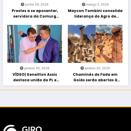
junho 29, 2026
março 3, 2026
Prestes a se aposentar,
Maycon Tombini consolida
servidora da Comurg
liderança do Agro de
atropelada por bêbado
direita em manifestação
entra em protocolo de
“Acorda Brasil” em Goiânia
morte encefálica
janeiro 30, 2026
janeiro 30, 2026
VÍDEO| Geneilton Assis
Chaminés de Fada em
destaca união do PL e
Goiás serão abertas à
consolidação de apoio a
visitação controlada
Maycon Tombini em Jataí