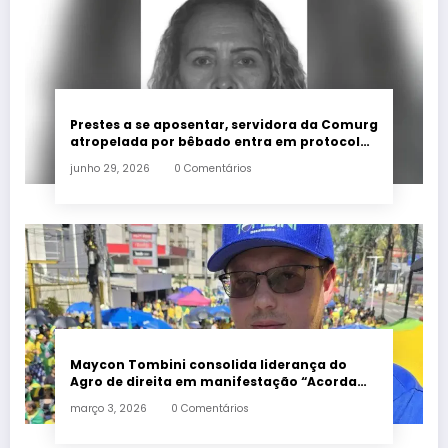
Prestes a se aposentar, servidora da Comurg
atropelada por bêbado entra em protocolo
de morte encefálica
junho 29, 2026
0 Comentários
Maycon Tombini consolida liderança do
Agro de direita em manifestação “Acorda
Brasil” em Goiânia
março 3, 2026
0 Comentários