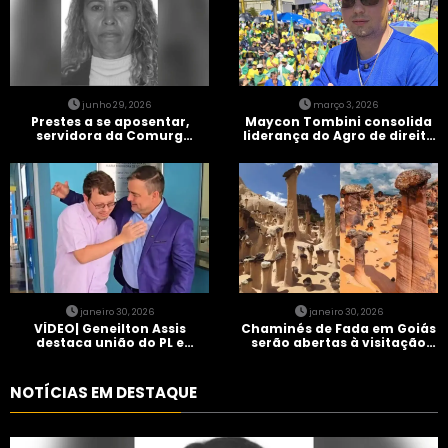
junho 29, 2026
março 3, 2026
Prestes a se aposentar,
Maycon Tombini consolida
servidora da Comurg
liderança do Agro de direita
atropelada por bêbado
em manifestação “Acorda
entra em protocolo de
Brasil” em Goiânia
morte encefálica
janeiro 30, 2026
janeiro 30, 2026
VÍDEO| Geneilton Assis
Chaminés de Fada em Goiás
destaca união do PL e
serão abertas à visitação
consolidação de apoio a
controlada
Maycon Tombini em Jataí
NOTÍCIAS EM DESTAQUE