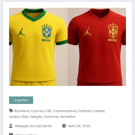
Esportes
,
,
,
,
,
,
Brasileira
Camisa
CBF
Comemorativo
Estatuto
Futebol
,
,
,
,
Jordan
Nike
Seleção
Uniforme
Vermelha
Redação Giro Da Gente
Abril 29, 2025