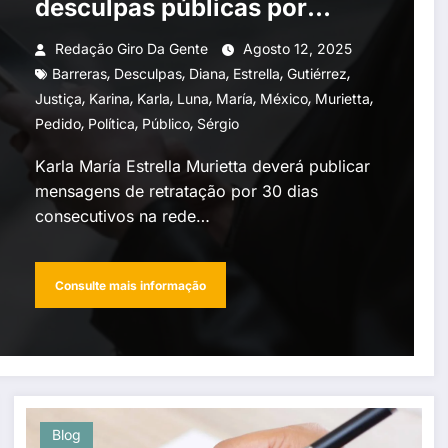
desculpas públicas por
críticas a casal de políticos
Redação Giro Da Gente
Agosto 12, 2025
,
,
,
,
,
Barreras
Desculpas
Diana
Estrella
Gutiérrez
,
,
,
,
,
,
,
Justiça
Karina
Karla
Luna
María
México
Murietta
,
,
,
Pedido
Política
Público
Sérgio
Karla María Estrella Murietta deverá publicar
mensagens de retratação por 30 dias
consecutivos na rede…
Consulte mais informação
Blog