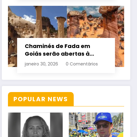
Chaminés de Fada em
Goiás serão abertas à
visitação controlada
janeiro 30, 2026
0 Comentários
POPULAR NEWS