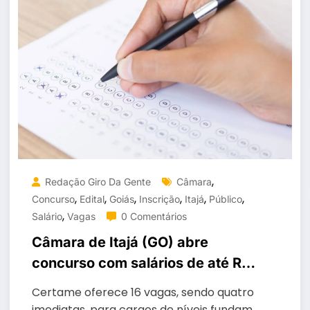
,
Redação Giro Da Gente
Câmara
,
,
,
,
,
,
Concurso
Edital
Goiás
Inscrição
Itajá
Público
,
Salário
Vagas
0 Comentários
Câmara de Itajá (GO) abre
concurso com salários de até R$
6,6 mil
Certame oferece 16 vagas, sendo quatro
imediatas, para cargos de níveis fundam