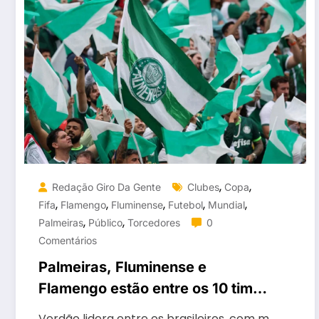
,
,
Redação Giro Da Gente
Clubes
Copa
,
,
,
,
,
Fifa
Flamengo
Fluminense
Futebol
Mundial
,
,
Palmeiras
Público
Torcedores
0
Comentários
Palmeiras, Fluminense e
Flamengo estão entre os 10 times
com mais público no Mundial
Verdão lidera entre os brasileiros, com m