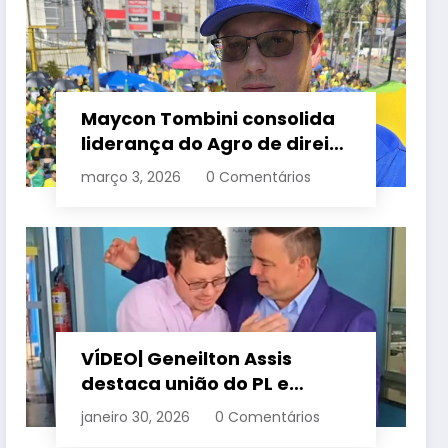
Maycon Tombini consolida
liderança do Agro de direita
em manifestação “Acorda
março 3, 2026
0 Comentários
Brasil” em Goiânia
VÍDEO| Geneilton Assis
destaca união do PL e
consolidação de apoio a
janeiro 30, 2026
0 Comentários
Maycon Tombini em Jataí