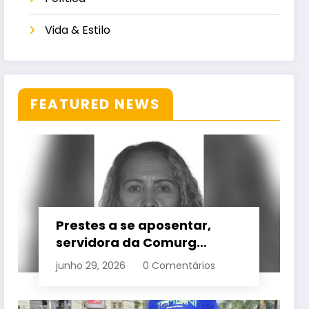
Vida & Estilo
FEATURED NEWS
Prestes a se aposentar,
servidora da Comurg
atropelada por bêbado
junho 29, 2026
0 Comentários
entra em protocolo de
morte encefálica