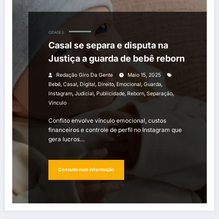
CIDADES
Casal se separa e disputa na
Justiça a guarda de bebê reborn
Redação Giro Da Gente
Maio 15, 2025
,
,
,
,
,
,
Bebê
Casal
Digital
Direito
Emocional
Guarda
,
,
,
,
,
Instagram
Judicial
Publicidade
Reborn
Separação
Vínculo
Conflito envolve vínculo emocional, custos
financeiros e controle de perfil no Instagram que
gera lucros…
Consulte mais informação