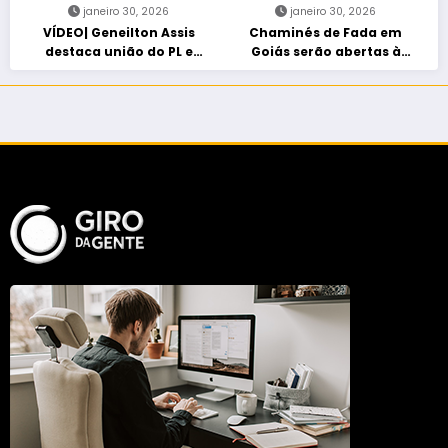
janeiro 30, 2026
janeiro 30, 2026
VÍDEO| Geneilton Assis
Chaminés de Fada em
destaca união do PL e
Goiás serão abertas à
consolidação de apoio a
visitação controlada
Maycon Tombini em Jataí