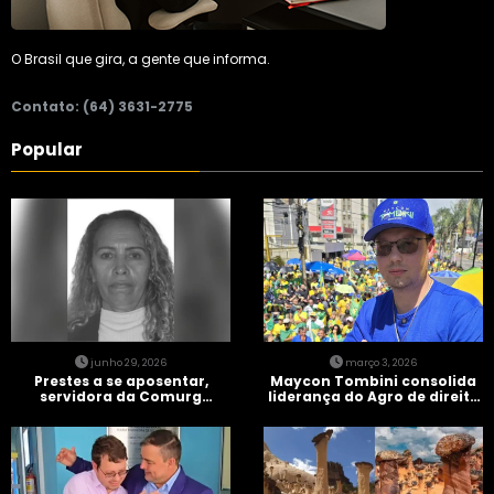
O Brasil que gira, a gente que informa.
Contato: (64) 3631-2775
Popular
junho 29, 2026
março 3, 2026
Prestes a se aposentar,
Maycon Tombini consolida
servidora da Comurg
liderança do Agro de direita
atropelada por bêbado
em manifestação “Acorda
entra em protocolo de
Brasil” em Goiânia
morte encefálica