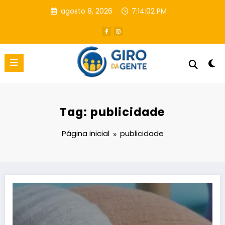
Pular
agosto 8, 2026
7:14:03 PM
para
o
conteúdo
Tag: publicidade
Página inicial
publicidade