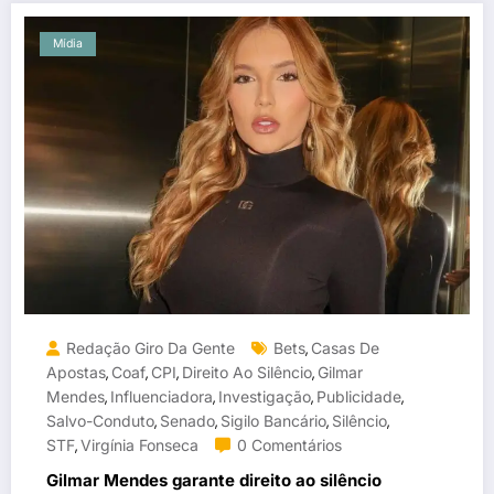
Mídia
Redação Giro Da Gente
Bets
Casas De
,
Apostas
Coaf
CPI
Direito Ao Silêncio
Gilmar
,
,
,
,
Mendes
Influenciadora
Investigação
Publicidade
,
,
,
,
Salvo-Conduto
Senado
Sigilo Bancário
Silêncio
,
,
,
,
STF
Virgínia Fonseca
0 Comentários
,
Gilmar Mendes garante direito ao silêncio