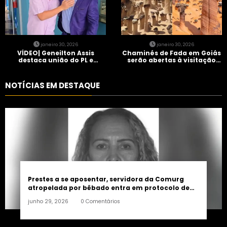
janeiro 30, 2026
janeiro 30, 2026
VÍDEO| Geneilton Assis
Chaminés de Fada em Goiás
destaca união do PL e
serão abertas à visitação
consolidação de apoio a
controlada
Maycon Tombini em Jataí
NOTÍCIAS EM DESTAQUE
Prestes a se aposentar, servidora da Comurg
atropelada por bêbado entra em protocolo de
morte encefálica
junho 29, 2026
0 Comentários