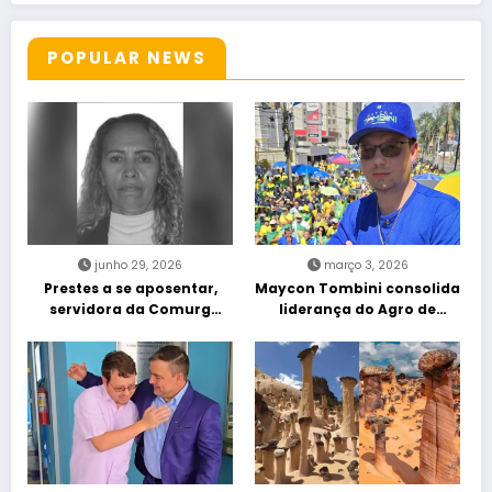
POPULAR NEWS
junho 29, 2026
março 3, 2026
Prestes a se aposentar,
Maycon Tombini consolida
servidora da Comurg
liderança do Agro de
atropelada por bêbado
direita em manifestação
entra em protocolo de
“Acorda Brasil” em Goiânia
morte encefálica