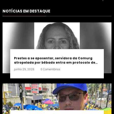
consolidação de apoio a
controlada
Maycon Tombini em Jataí
NOTÍCIAS EM DESTAQUE
Prestes a se aposentar, servidora da Comurg
atropelada por bêbado entra em protocolo de
morte encefálica
junho 29, 2026
0 Comentários