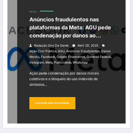
BRASIL
Anúncios fraudulentos nas
plataformas da Meta: AGU pede
condenação por danos ao
governo
Redação Giro Da Gente
Abril 29, 2025
,
,
,
Ação Civil Pública
AGU
Anúncios Fraudulentos
Danos
,
,
,
,
Morais
Facebook
Golpes Financeiros
Governo Federal
,
,
,
Instagram
Meta
Publicidade
WhatsApp
Ação pede condenação por danos morais
coletivos e o bloqueio do uso indevido de
símbolos…
Consulte mais informação