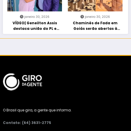
janeiro 30, 2026
janeiro 30, 2026
VÍDEO| Geneilton Assis
Chaminés de Fada em
destaca união do PL e
Goiás serão abertas à
consolidação de apoio a
visitação controlada
Maycon Tombini em Jataí
O Brasil que gira, a gente que informa.
Contato: (64) 3631-2775