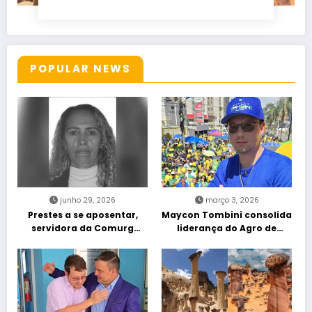
POPULAR NEWS
junho 29, 2026
março 3, 2026
Prestes a se aposentar,
Maycon Tombini consolida
servidora da Comurg
liderança do Agro de
atropelada por bêbado
direita em manifestação
entra em protocolo de
“Acorda Brasil” em Goiânia
morte encefálica