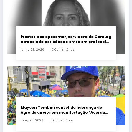
Prestes a se aposentar, servidora da Comurg
atropelada por bêbado entra em protocolo
de morte encefálica
junho 29, 2026
0 Comentários
Maycon Tombini consolida liderança do
Agro de direita em manifestação “Acorda
Brasil” em Goiânia
março 3, 2026
0 Comentários