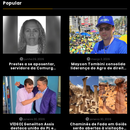
Popular
junho 29, 2026
março 3, 2026
Prestes a se aposentar,
Maycon Tombini consolida
servidora da Comurg
liderança do Agro de direita
atropelada por bêbado
em manifestação “Acorda
entra em protocolo de
Brasil” em Goiânia
morte encefálica
janeiro 30, 2026
janeiro 30, 2026
VÍDEO| Geneilton Assis
Chaminés de Fada em Goiás
destaca união do PL e
serão abertas à visitação