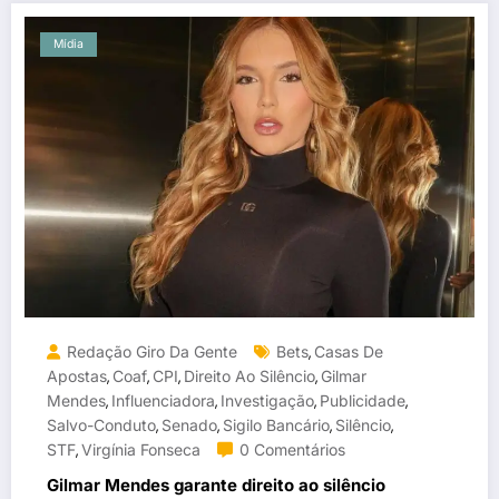
Mídia
Redação Giro Da Gente
Bets
Casas De
,
Apostas
Coaf
CPI
Direito Ao Silêncio
Gilmar
,
,
,
,
Mendes
Influenciadora
Investigação
Publicidade
,
,
,
,
Salvo-Conduto
Senado
Sigilo Bancário
Silêncio
,
,
,
,
STF
Virgínia Fonseca
0 Comentários
,
Gilmar Mendes garante direito ao silêncio