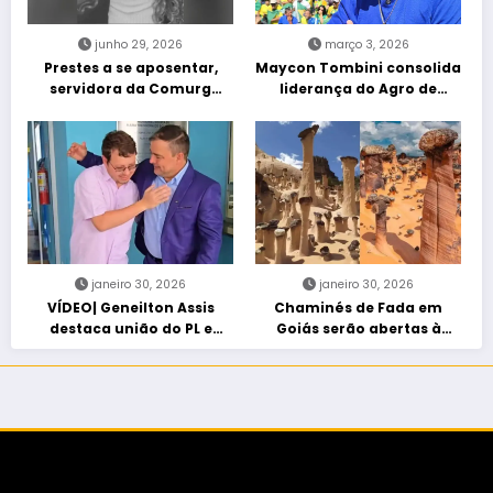
junho 29, 2026
março 3, 2026
Prestes a se aposentar,
Maycon Tombini consolida
servidora da Comurg
liderança do Agro de
atropelada por bêbado
direita em manifestação
entra em protocolo de
“Acorda Brasil” em Goiânia
morte encefálica
janeiro 30, 2026
janeiro 30, 2026
VÍDEO| Geneilton Assis
Chaminés de Fada em
destaca união do PL e
Goiás serão abertas à
consolidação de apoio a
visitação controlada
Maycon Tombini em Jataí