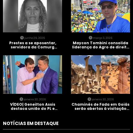
junho 29, 2026
março 3, 2026
Prestes a se aposentar,
Maycon Tombini consolida
servidora da Comurg
liderança do Agro de direita
atropelada por bêbado
em manifestação “Acorda
entra em protocolo de
Brasil” em Goiânia
morte encefálica
janeiro 30, 2026
janeiro 30, 2026
VÍDEO| Geneilton Assis
Chaminés de Fada em Goiás
destaca união do PL e
serão abertas à visitação
consolidação de apoio a
controlada
Maycon Tombini em Jataí
NOTÍCIAS EM DESTAQUE