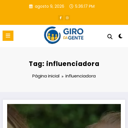
Pular
agosto 9, 2026
5:36:18 PM
para
o
conteúdo
Tag: influenciadora
Página inicial
influenciadora