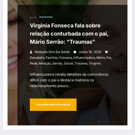
BLOG
Virginia Fonseca fala sobre
relação conturbada com o pai,
Mário Serrão: “Traumas”
Redação Giro Da Gente
Junho 16, 2025
,
,
,
,
,
,
Desabafo
Familiar
Fonseca
Influenciadora
Mário
Pai
,
,
,
,
,
Rede
Relação
Serrão
Social
Traumas
Virginia
Influenciadora revela detalhes da convivência
difícil com o pai e destaca melhora no
relacionamento pouco…
Consulte mais informação