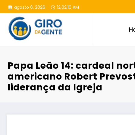
Pular
agosto 6, 2026
12:02:11 AM
para
o
conteúdo
H
Papa Leão 14: cardeal nor
americano Robert Prevo
liderança da Igreja