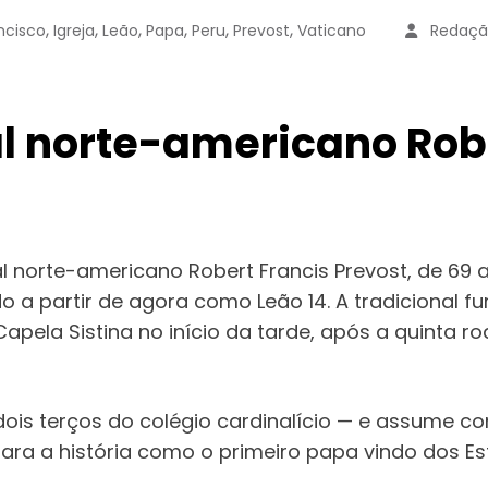
,
,
,
,
,
,
ncisco
Igreja
Leão
Papa
Peru
Prevost
Vaticano
Redaçã
al norte-americano Ro
l norte-americano Robert Francis Prevost, de 69 an
o a partir de agora como Leão 14. A tradicional
Capela Sistina no início da tarde, após a quinta 
 dois terços do colégio cardinalício — e assume 
 para a história como o primeiro papa vindo dos 