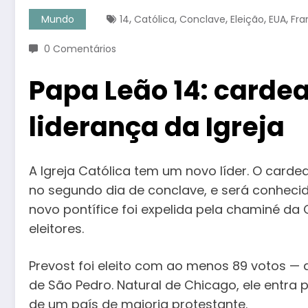
,
,
,
,
,
Mundo
14
Católica
Conclave
Eleição
EUA
Fra
0 Comentários
Papa Leão 14: carde
liderança da Igreja
A Igreja Católica tem um novo líder. O cardea
no segundo dia de conclave, e será conhecid
novo pontífice foi expelida pela chaminé da 
eleitores.
Prevost foi eleito com ao menos 89 votos —
de São Pedro. Natural de Chicago, ele entra
de um país de maioria protestante.