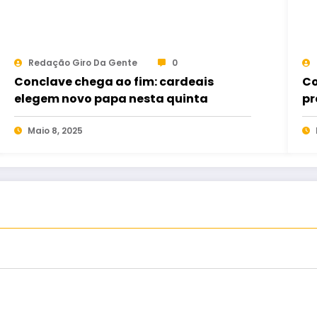
Redação Giro Da Gente
0
Conclave chega ao fim: cardeais
Co
elegem novo papa nesta quinta
pr
Maio 8, 2025