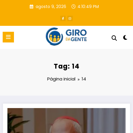
Pular
agosto 9, 2026
4:10:50 PM
para
o
conteúdo
Tag: 14
Página inicial
14