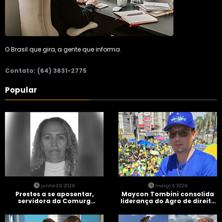
O Brasil que gira, a gente que informa.
Contato: (64) 3631-2775
Popular
junho 29, 2026
março 3, 2026
Prestes a se aposentar,
Maycon Tombini consolida
servidora da Comurg
liderança do Agro de direita
atropelada por bêbado
em manifestação “Acorda
entra em protocolo de
Brasil” em Goiânia
morte encefálica