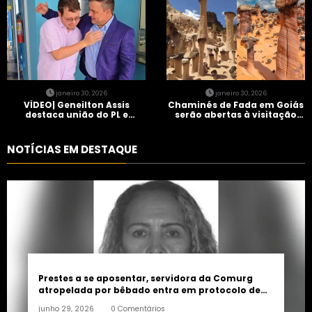
janeiro 30, 2026
janeiro 30, 2026
VÍDEO| Geneilton Assis
Chaminés de Fada em Goiás
destaca união do PL e
serão abertas à visitação
consolidação de apoio a
controlada
Maycon Tombini em Jataí
NOTÍCIAS EM DESTAQUE
Prestes a se aposentar, servidora da Comurg
atropelada por bêbado entra em protocolo de
morte encefálica
junho 29, 2026
0 Comentários