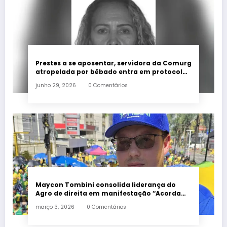
Prestes a se aposentar, servidora da Comurg
atropelada por bêbado entra em protocolo
de morte encefálica
junho 29, 2026
0 Comentários
Maycon Tombini consolida liderança do
Agro de direita em manifestação “Acorda
Brasil” em Goiânia
março 3, 2026
0 Comentários