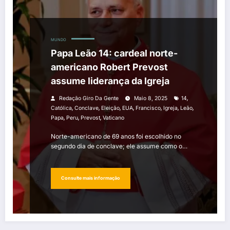
MUNDO
Papa Leão 14: cardeal norte-
americano Robert Prevost
assume liderança da Igreja
,
Redação Giro Da Gente
Maio 8, 2025
14
,
,
,
,
,
,
,
Católica
Conclave
Eleição
EUA
Francisco
Igreja
Leão
,
,
,
Papa
Peru
Prevost
Vaticano
Norte-americano de 69 anos foi escolhido no
segundo dia de conclave; ele assume como o…
Consulte mais informação