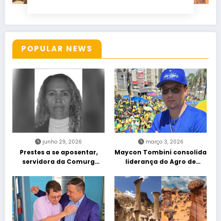
POPULAR NEWS
junho 29, 2026
março 3, 2026
Prestes a se aposentar,
Maycon Tombini consolida
servidora da Comurg
liderança do Agro de
atropelada por bêbado
direita em manifestação
entra em protocolo de
“Acorda Brasil” em Goiânia
morte encefálica