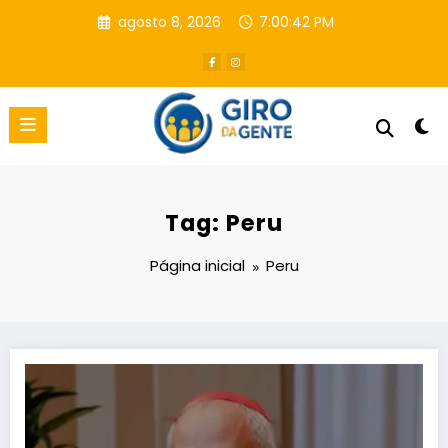
Pular
agosto 8, 2026
7:00:43 PM
para
o
conteúdo
Tag: Peru
Página inicial
Peru