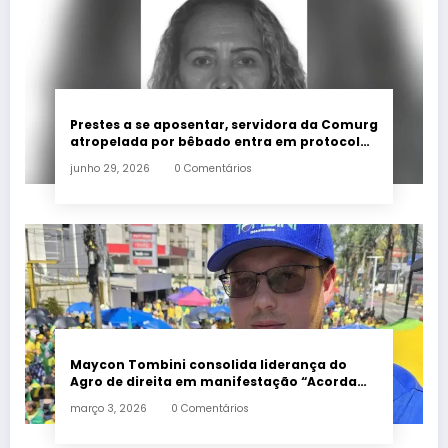
Prestes a se aposentar, servidora da Comurg
atropelada por bêbado entra em protocolo
de morte encefálica
junho 29, 2026
0 Comentários
Maycon Tombini consolida liderança do
Agro de direita em manifestação “Acorda
Brasil” em Goiânia
março 3, 2026
0 Comentários