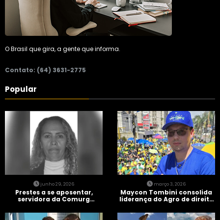
O Brasil que gira, a gente que informa.
Contato: (64) 3631-2775
Popular
junho 29, 2026
março 3, 2026
Prestes a se aposentar,
Maycon Tombini consolida
servidora da Comurg
liderança do Agro de direita
atropelada por bêbado
em manifestação “Acorda
entra em protocolo de
Brasil” em Goiânia
morte encefálica