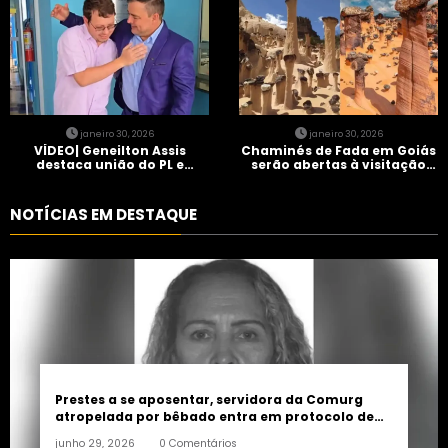
janeiro 30, 2026
janeiro 30, 2026
VÍDEO| Geneilton Assis
Chaminés de Fada em Goiás
destaca união do PL e
serão abertas à visitação
consolidação de apoio a
controlada
Maycon Tombini em Jataí
NOTÍCIAS EM DESTAQUE
Prestes a se aposentar, servidora da Comurg
atropelada por bêbado entra em protocolo de
morte encefálica
junho 29, 2026
0 Comentários