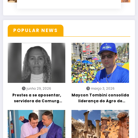
POPULAR NEWS
junho 29, 2026
março 3, 2026
Prestes a se aposentar,
Maycon Tombini consolida
servidora da Comurg
liderança do Agro de
atropelada por bêbado
direita em manifestação
entra em protocolo de
“Acorda Brasil” em Goiânia
morte encefálica