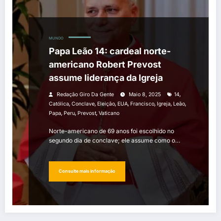
MUNDO
Papa Leão 14: cardeal norte-
americano Robert Prevost
assume liderança da Igreja
,
Redação Giro Da Gente
Maio 8, 2025
14
,
,
,
,
,
,
,
Católica
Conclave
Eleição
EUA
Francisco
Igreja
Leão
,
,
,
Papa
Peru
Prevost
Vaticano
Norte-americano de 69 anos foi escolhido no
segundo dia de conclave; ele assume como o…
Consulte mais informação