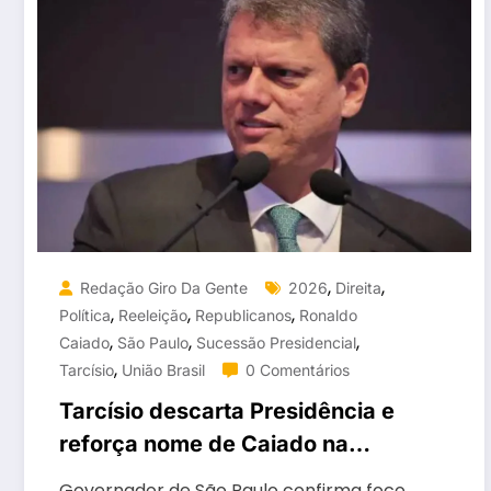
,
,
Redação Giro Da Gente
2026
Direita
,
,
,
Política
Reeleição
Republicanos
Ronaldo
,
,
,
Caiado
São Paulo
Sucessão Presidencial
,
Tarcísio
União Brasil
0 Comentários
Tarcísio descarta Presidência e
reforça nome de Caiado na
disputa de 2026
Governador de São Paulo confirma foco