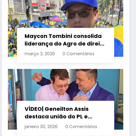
Maycon Tombini consolida
liderança do Agro de direita
em manifestação “Acorda
março 3, 2026
0 Comentários
Brasil” em Goiânia
VÍDEO| Geneilton Assis
destaca união do PL e
consolidação de apoio a
janeiro 30, 2026
0 Comentários
Maycon Tombini em Jataí