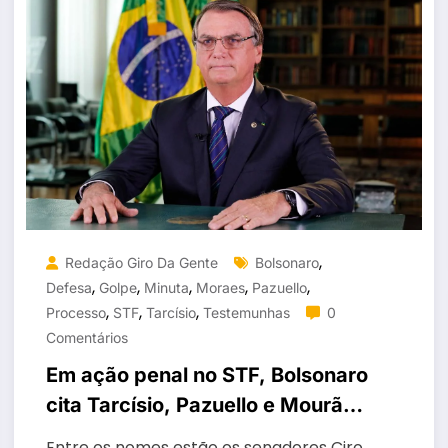
,
Redação Giro Da Gente
Bolsonaro
,
,
,
,
,
Defesa
Golpe
Minuta
Moraes
Pazuello
,
,
,
Processo
STF
Tarcísio
Testemunhas
0
Comentários
Em ação penal no STF, Bolsonaro
cita Tarcísio, Pazuello e Mourão
como testemunhas
Entre os nomes estão os senadores Ciro