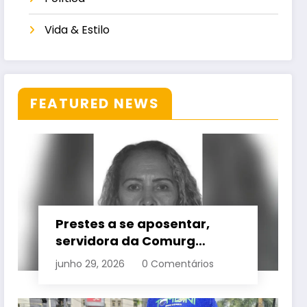
Vida & Estilo
FEATURED NEWS
Prestes a se aposentar,
servidora da Comurg
atropelada por bêbado
junho 29, 2026
0 Comentários
entra em protocolo de
morte encefálica