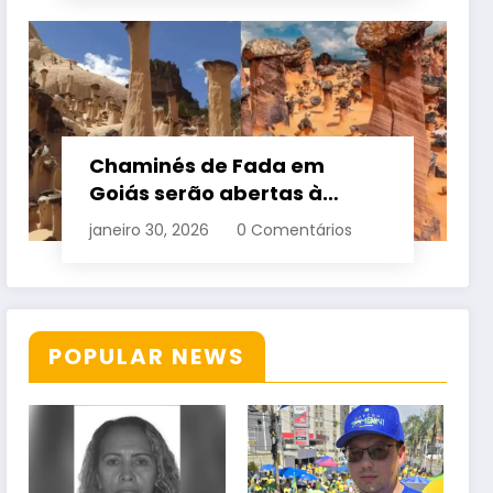
Chaminés de Fada em
Goiás serão abertas à
visitação controlada
janeiro 30, 2026
0 Comentários
POPULAR NEWS