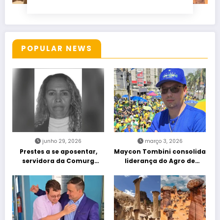
POPULAR NEWS
junho 29, 2026
março 3, 2026
Prestes a se aposentar,
Maycon Tombini consolida
servidora da Comurg
liderança do Agro de
atropelada por bêbado
direita em manifestação
entra em protocolo de
“Acorda Brasil” em Goiânia
morte encefálica