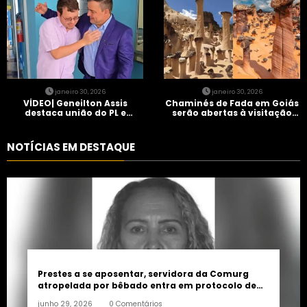
janeiro 30, 2026
janeiro 30, 2026
VÍDEO| Geneilton Assis
Chaminés de Fada em Goiás
destaca união do PL e
serão abertas à visitação
consolidação de apoio a
controlada
Maycon Tombini em Jataí
NOTÍCIAS EM DESTAQUE
Prestes a se aposentar, servidora da Comurg
atropelada por bêbado entra em protocolo de
morte encefálica
junho 29, 2026
0 Comentários