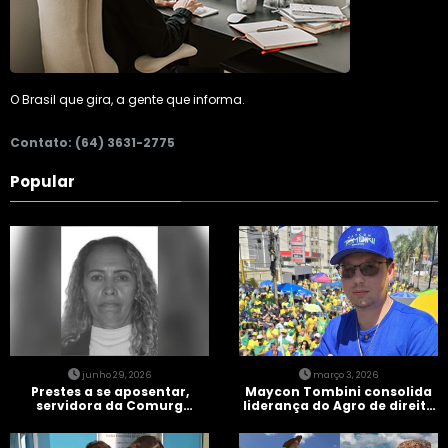
O Brasil que gira, a gente que informa.
Contato: (64) 3631-2775
Popular
junho 29, 2026
março 3, 2026
Prestes a se aposentar,
Maycon Tombini consolida
servidora da Comurg
liderança do Agro de direita
atropelada por bêbado
em manifestação “Acorda
entra em protocolo de
Brasil” em Goiânia
morte encefálica