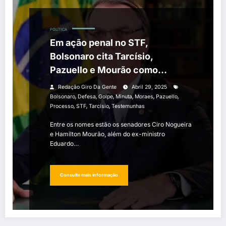
POLÍTICA
Em ação penal no STF,
Bolsonaro cita Tarcísio,
Pazuello e Mourão como
testemunhas
Redação Giro Da Gente
Abril 29, 2025
,
,
,
,
,
,
Bolsonaro
Defesa
Golpe
Minuta
Moraes
Pazuello
,
,
,
Processo
STF
Tarcísio
Testemunhas
Entre os nomes estão os senadores Ciro Nogueira
e Hamilton Mourão, além do ex-ministro
Eduardo…
Consulte mais informação