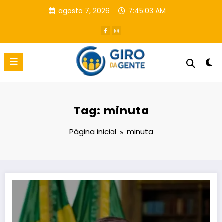
Pular
agosto 7, 2026
7:45:04 AM
para
o
conteúdo
Tag: minuta
Página inicial
minuta