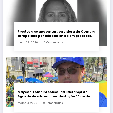
Prestes a se aposentar, servidora da Comurg
atropelada por bêbado entra em protocolo
de morte encefálica
junho 29, 2026
0 Comentários
Maycon Tombini consolida liderança do
Agro de direita em manifestação “Acorda
Brasil” em Goiânia
março 3, 2026
0 Comentários