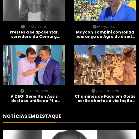
junho 29, 2026
março 3, 2026
Prestes a se aposentar,
Maycon Tombini consolida
servidora da Comurg
liderança do Agro de direita
atropelada por bêbado
em manifestação “Acorda
entra em protocolo de
Brasil” em Goiânia
morte encefálica
janeiro 30, 2026
janeiro 30, 2026
VÍDEO| Geneilton Assis
Chaminés de Fada em Goiás
destaca união do PL e
serão abertas à visitação
consolidação de apoio a
controlada
Maycon Tombini em Jataí
NOTÍCIAS EM DESTAQUE