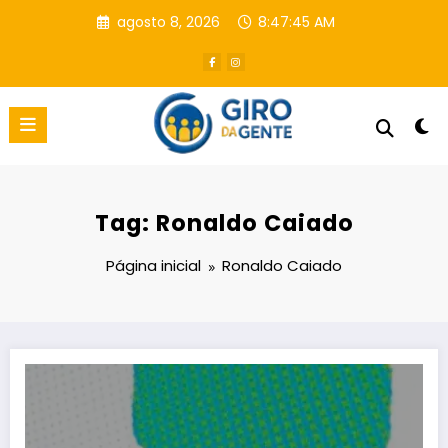
Pular
agosto 8, 2026
8:47:46 AM
para
o
conteúdo
Tag: Ronaldo Caiado
Página inicial
Ronaldo Caiado