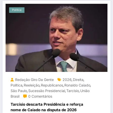
Política
Redação Giro Da Gente
2026
Direita
,
,
Política
Reeleição
Republicanos
Ronaldo Caiado
,
,
,
,
São Paulo
Sucessão Presidencial
Tarcísio
União
,
,
,
Brasil
0 Comentários
Tarcísio descarta Presidência e reforça
nome de Caiado na disputa de 2026