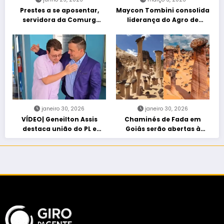
Prestes a se aposentar,
Maycon Tombini consolida
servidora da Comurg
liderança do Agro de
atropelada por bêbado
direita em manifestação
entra em protocolo de
“Acorda Brasil” em Goiânia
morte encefálica
janeiro 30, 2026
janeiro 30, 2026
VÍDEO| Geneilton Assis
Chaminés de Fada em
destaca união do PL e
Goiás serão abertas à
consolidação de apoio a
visitação controlada
Maycon Tombini em Jataí