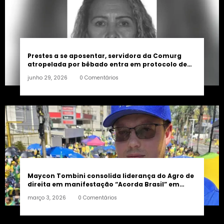
Prestes a se aposentar, servidora da Comurg
atropelada por bêbado entra em protocolo de
morte encefálica
junho 29, 2026
0 Comentários
Maycon Tombini consolida liderança do Agro de
direita em manifestação “Acorda Brasil” em
Goiânia
março 3, 2026
0 Comentários