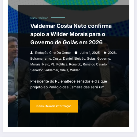
MÍDIA
POLÍTICA
Valdemar Costa Neto confirma
apoio a Wilder Morais para o
Governo de Goiás em 2026
,
Redação Giro Da Gente
Julho 1, 2025
2026
,
,
,
,
,
,
Bolsonarismo
Costa
Daniel
Eleição
Goiás
Governo
,
,
,
,
,
,
Morais
Neto
PL
Política
Ronaldo
Ronaldo Caiado
,
,
,
Senador
Valdemar
Vilela
Wilder
Presidente do PL enaltece senador e diz que
projeto ao Palácio das Esmeraldas será um…
Consulte mais informação