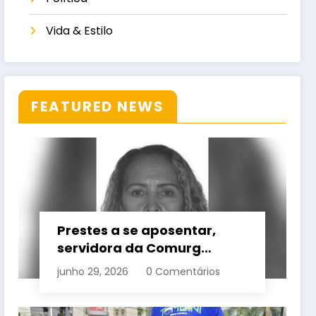
Vida & Estilo
FEATURED NEWS
Prestes a se aposentar,
servidora da Comurg
atropelada por bêbado
junho 29, 2026
0 Comentários
entra em protocolo de
morte encefálica