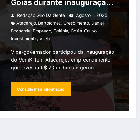
Goiás durante inauguração
de atacarejo em Goiânia
Redação Giro Da Gente
Agosto 1, 2025
,
,
,
,
Atacarejo
Bartolomeu
Crescimento
Daniel
,
,
,
,
,
Economia
Emprego
Goiânia
Goiás
Grupo
,
Investimento
Vilela
Vice-governador participou da inauguração
do VemKiTem Atacarejo, empreendimento
que investiu R$ 70 milhões e gerou…
Consulte mais informação