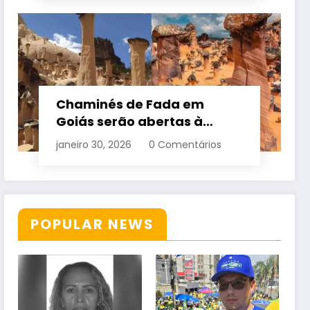
Chaminés de Fada em
Goiás serão abertas à
visitação controlada
janeiro 30, 2026
0 Comentários
POPULAR NEWS