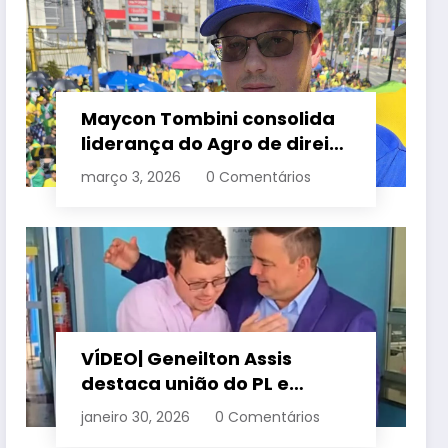
Maycon Tombini consolida
liderança do Agro de direita
em manifestação “Acorda
março 3, 2026
0 Comentários
Brasil” em Goiânia
VÍDEO| Geneilton Assis
destaca união do PL e
consolidação de apoio a
janeiro 30, 2026
0 Comentários
Maycon Tombini em Jataí