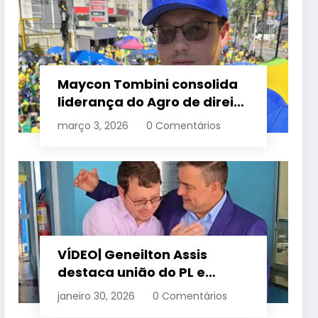
Maycon Tombini consolida
liderança do Agro de direita
em manifestação “Acorda
março 3, 2026
0 Comentários
Brasil” em Goiânia
VÍDEO| Geneilton Assis
destaca união do PL e
consolidação de apoio a
janeiro 30, 2026
0 Comentários
Maycon Tombini em Jataí