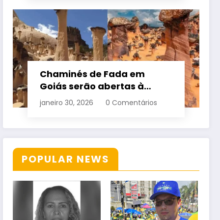
Chaminés de Fada em
Goiás serão abertas à
visitação controlada
janeiro 30, 2026
0 Comentários
POPULAR NEWS