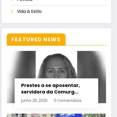
Vida & Estilo
FEATURED NEWS
Prestes a se aposentar,
servidora da Comurg
atropelada por bêbado
junho 29, 2026
0 Comentários
entra em protocolo de
morte encefálica