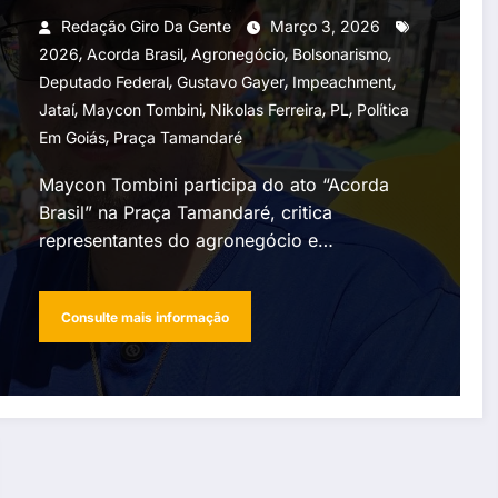
Brasil” em Goiânia
Redação Giro Da Gente
Março 3, 2026
,
,
,
,
2026
Acorda Brasil
Agronegócio
Bolsonarismo
,
,
,
Deputado Federal
Gustavo Gayer
Impeachment
,
,
,
,
Jataí
Maycon Tombini
Nikolas Ferreira
PL
Política
,
Em Goiás
Praça Tamandaré
Maycon Tombini participa do ato “Acorda
Brasil” na Praça Tamandaré, critica
representantes do agronegócio e…
Consulte mais informação