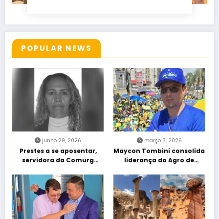
POPULAR NEWS
junho 29, 2026
março 3, 2026
Prestes a se aposentar,
Maycon Tombini consolida
servidora da Comurg
liderança do Agro de
atropelada por bêbado
direita em manifestação
entra em protocolo de
“Acorda Brasil” em Goiânia
morte encefálica