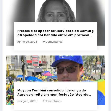
Prestes a se aposentar, servidora da Comurg
atropelada por bêbado entra em protocolo
de morte encefálica
junho 29, 2026
0 Comentários
Maycon Tombini consolida liderança do
Agro de direita em manifestação “Acorda
Brasil” em Goiânia
março 3, 2026
0 Comentários