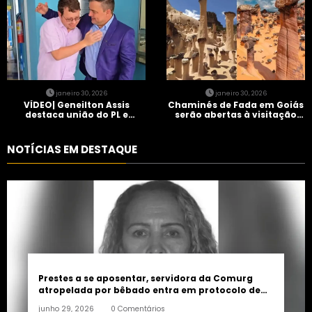
janeiro 30, 2026
janeiro 30, 2026
VÍDEO| Geneilton Assis
Chaminés de Fada em Goiás
destaca união do PL e
serão abertas à visitação
consolidação de apoio a
controlada
Maycon Tombini em Jataí
NOTÍCIAS EM DESTAQUE
Prestes a se aposentar, servidora da Comurg
atropelada por bêbado entra em protocolo de
morte encefálica
junho 29, 2026
0 Comentários