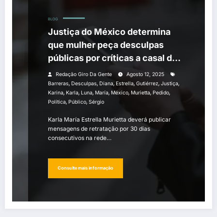
BLOG
Justiça do México determina
que mulher peça desculpas
públicas por críticas a casal de
políticos
Redação Giro Da Gente
Agosto 12, 2025
,
,
,
,
,
,
Barreras
Desculpas
Diana
Estrella
Gutiérrez
Justiça
,
,
,
,
,
,
,
Karina
Karla
Luna
María
México
Murietta
Pedido
,
,
Política
Público
Sérgio
Karla María Estrella Murietta deverá publicar
mensagens de retratação por 30 dias
consecutivos na rede…
Consulte mais informação