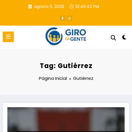
Pular
agosto 5, 2026
10:46:44 PM
para
o
conteúdo
Tag: Gutiérrez
Página inicial
Gutiérrez