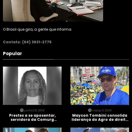
O Brasil que gira, a gente que informa.
Contato: (64) 3631-2775
Popular
junho 29, 2026
março 3, 2026
Prestes a se aposentar,
Maycon Tombini consolida
servidora da Comurg
liderança do Agro de direita
atropelada por bêbado
em manifestação “Acorda
entra em protocolo de
Brasil” em Goiânia
morte encefálica