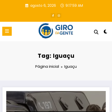
Pular
agosto 6, 2026
9:18:00 AM
para
o
conteúdo
Tag: Iguaçu
Página inicial
Iguaçu