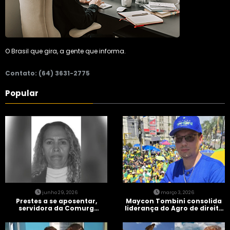
O Brasil que gira, a gente que informa.
Contato: (64) 3631-2775
Popular
junho 29, 2026
março 3, 2026
Prestes a se aposentar,
Maycon Tombini consolida
servidora da Comurg
liderança do Agro de direita
atropelada por bêbado
em manifestação “Acorda
entra em protocolo de
Brasil” em Goiânia
morte encefálica