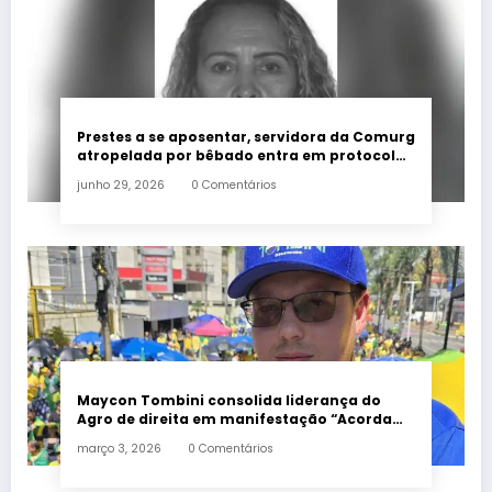
Prestes a se aposentar, servidora da Comurg
atropelada por bêbado entra em protocolo
de morte encefálica
junho 29, 2026
0 Comentários
Maycon Tombini consolida liderança do
Agro de direita em manifestação “Acorda
Brasil” em Goiânia
março 3, 2026
0 Comentários