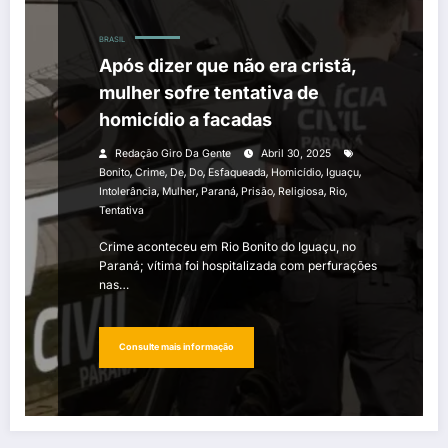
BRASIL
Após dizer que não era cristã,
mulher sofre tentativa de
homicídio a facadas
Redação Giro Da Gente
Abril 30, 2025
,
,
,
,
,
,
,
Bonito
Crime
De
Do
Esfaqueada
Homicídio
Iguaçu
,
,
,
,
,
,
Intolerância
Mulher
Paraná
Prisão
Religiosa
Rio
Tentativa
Crime aconteceu em Rio Bonito do Iguaçu, no
Paraná; vítima foi hospitalizada com perfurações
nas…
Consulte mais informação