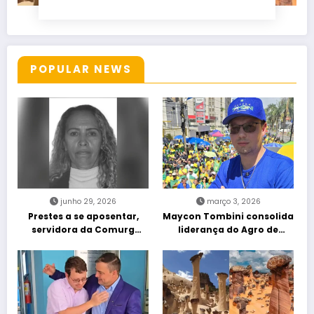
POPULAR NEWS
junho 29, 2026
março 3, 2026
Prestes a se aposentar,
Maycon Tombini consolida
servidora da Comurg
liderança do Agro de
atropelada por bêbado
direita em manifestação
entra em protocolo de
“Acorda Brasil” em Goiânia
morte encefálica