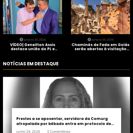
janeiro 30, 2026
janeiro 30, 2026
VÍDEO| Geneilton Assis
Chaminés de Fada em Goiás
destaca união do PL e
serão abertas à visitação
consolidação de apoio a
controlada
Maycon Tombini em Jataí
NOTÍCIAS EM DESTAQUE
Prestes a se aposentar, servidora da Comurg
atropelada por bêbado entra em protocolo de
morte encefálica
junho 29, 2026
0 Comentários