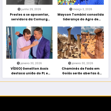
junho 29, 2026
março 3, 2026
Prestes a se aposentar,
Maycon Tombini consolida
servidora da Comurg
liderança do Agro de
atropelada por bêbado
direita em manifestação
entra em protocolo de
“Acorda Brasil” em Goiânia
morte encefálica
janeiro 30, 2026
janeiro 30, 2026
VÍDEO| Geneilton Assis
Chaminés de Fada em
destaca união do PL e
Goiás serão abertas à
consolidação de apoio a
visitação controlada
Maycon Tombini em Jataí