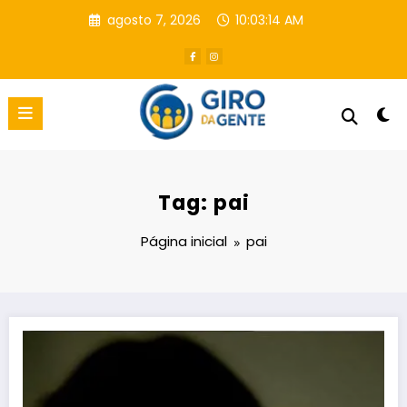
Pular
agosto 7, 2026
10:03:15 AM
para
o
conteúdo
Tag: pai
Página inicial
pai