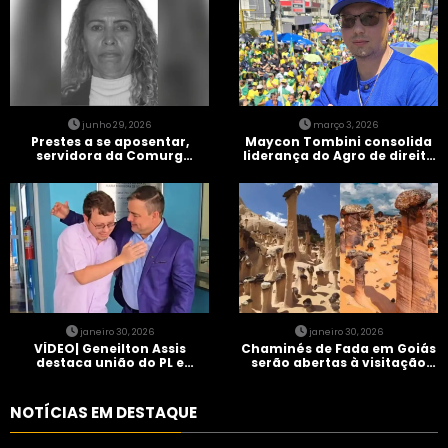
junho 29, 2026
março 3, 2026
Prestes a se aposentar,
Maycon Tombini consolida
servidora da Comurg
liderança do Agro de direita
atropelada por bêbado
em manifestação “Acorda
entra em protocolo de
Brasil” em Goiânia
morte encefálica
janeiro 30, 2026
janeiro 30, 2026
VÍDEO| Geneilton Assis
Chaminés de Fada em Goiás
destaca união do PL e
serão abertas à visitação
consolidação de apoio a
controlada
Maycon Tombini em Jataí
NOTÍCIAS EM DESTAQUE