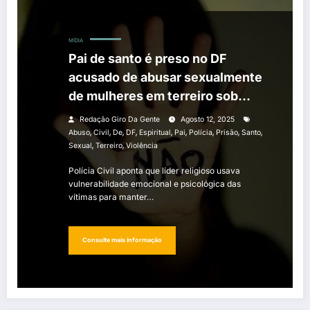
MÍDIA
Pai de santo é preso no DF
acusado de abusar sexualmente
de mulheres em terreiro sob
pretexto de “tratamento
Redação Giro Da Gente
Agosto 12, 2025
espiritual”
,
,
,
,
,
,
,
,
,
Abuso
Civil
De
DF
Espiritual
Pai
Polícia
Prisão
Santo
,
,
Sexual
Terreiro
Violência
Polícia Civil aponta que líder religioso usava
vulnerabilidade emocional e psicológica das
vítimas para manter…
Consulte mais informação