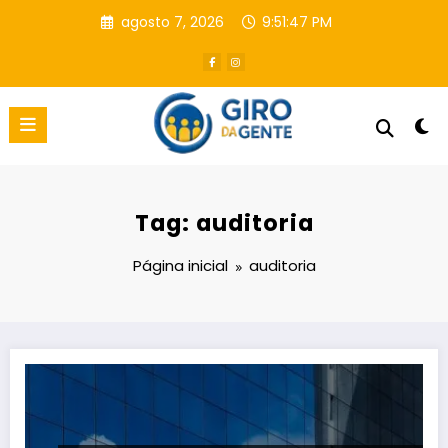
Pular
agosto 7, 2026
9:51:48 PM
para
o
conteúdo
Tag: auditoria
Página inicial
auditoria