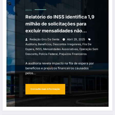
BRASIL
Relatório do INSS identifica 1,9
milhão de solicitações para
excluir mensalidades não
autorizadas
Redação Giro Da Gente
Abril 29, 2025
,
,
,
Auditoria
Benefícios
Descontos Irregulares
Fila De
,
,
,
Espera
INSS
Mensalidades Associativas
Operação Sem
,
,
Desconto
Polícia Federal
Prejuízos Financeiros
A auditoria revela impacto na fila de espera por
benefícios e prejuízos financeiros causados
pelos…
Consulte mais informação