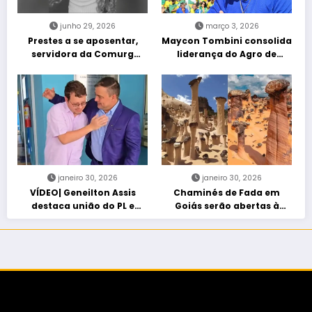
junho 29, 2026
março 3, 2026
Prestes a se aposentar,
Maycon Tombini consolida
servidora da Comurg
liderança do Agro de
atropelada por bêbado
direita em manifestação
entra em protocolo de
“Acorda Brasil” em Goiânia
morte encefálica
janeiro 30, 2026
janeiro 30, 2026
VÍDEO| Geneilton Assis
Chaminés de Fada em
destaca união do PL e
Goiás serão abertas à
consolidação de apoio a
visitação controlada
Maycon Tombini em Jataí