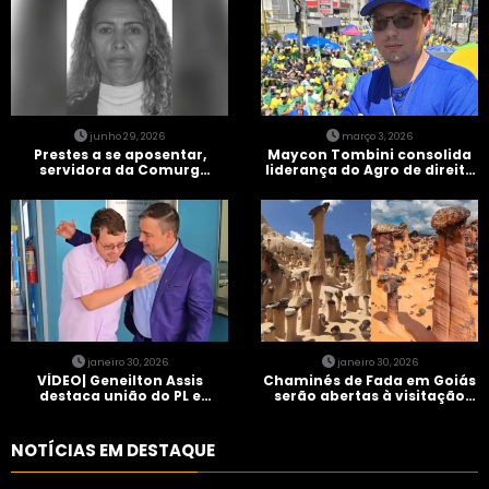
junho 29, 2026
março 3, 2026
Prestes a se aposentar,
Maycon Tombini consolida
servidora da Comurg
liderança do Agro de direita
atropelada por bêbado
em manifestação “Acorda
entra em protocolo de
Brasil” em Goiânia
morte encefálica
janeiro 30, 2026
janeiro 30, 2026
VÍDEO| Geneilton Assis
Chaminés de Fada em Goiás
destaca união do PL e
serão abertas à visitação
consolidação de apoio a
controlada
Maycon Tombini em Jataí
NOTÍCIAS EM DESTAQUE