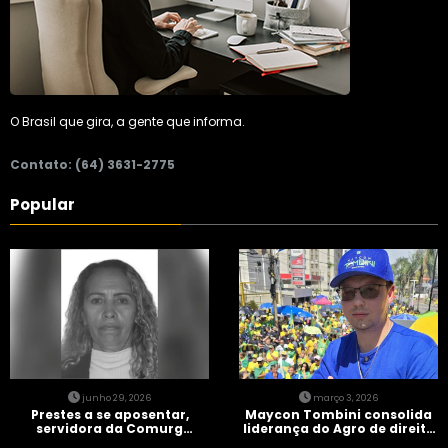
O Brasil que gira, a gente que informa.
Contato: (64) 3631-2775
Popular
junho 29, 2026
março 3, 2026
Prestes a se aposentar,
Maycon Tombini consolida
servidora da Comurg
liderança do Agro de direita
atropelada por bêbado
em manifestação “Acorda