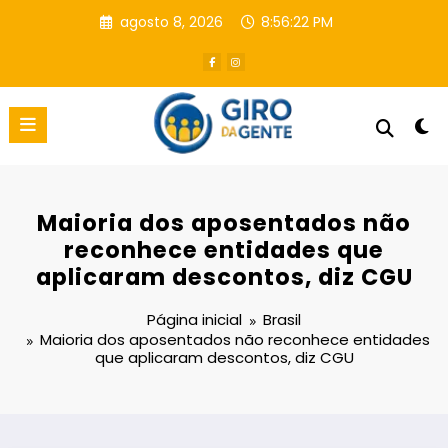
Pular
agosto 8, 2026
8:56:22 PM
para
o
conteúdo
Maioria dos aposentados não
reconhece entidades que
aplicaram descontos, diz CGU
Página inicial
Brasil
Maioria dos aposentados não reconhece entidades
que aplicaram descontos, diz CGU