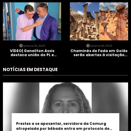
entra em protocolo de
Brasil” em Goiânia
morte encefálica
janeiro 30, 2026
janeiro 30, 2026
VÍDEO| Geneilton Assis
Chaminés de Fada em Goiás
destaca união do PL e
serão abertas à visitação
consolidação de apoio a
controlada
Maycon Tombini em Jataí
NOTÍCIAS EM DESTAQUE
Prestes a se aposentar, servidora da Comurg
atropelada por bêbado entra em protocolo de