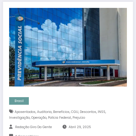
Brasil
,
,
,
,
,
,
Aposentados
Auditoria
Benefícios
CGU
Descontos
INSS
,
,
,
Investigação
Operação
Polícia Federal
Prejuízo
Redação Giro Da Gente
Abril 29, 2025