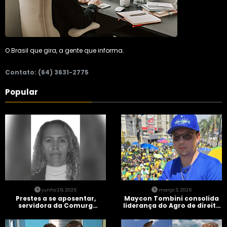
O Brasil que gira, a gente que informa.
Contato: (64) 3631-2775
Popular
junho 29, 2026
março 3, 2026
Prestes a se aposentar,
Maycon Tombini consolida
servidora da Comurg
liderança do Agro de direita
atropelada por bêbado
em manifestação “Acorda
entra em protocolo de
Brasil” em Goiânia
morte encefálica