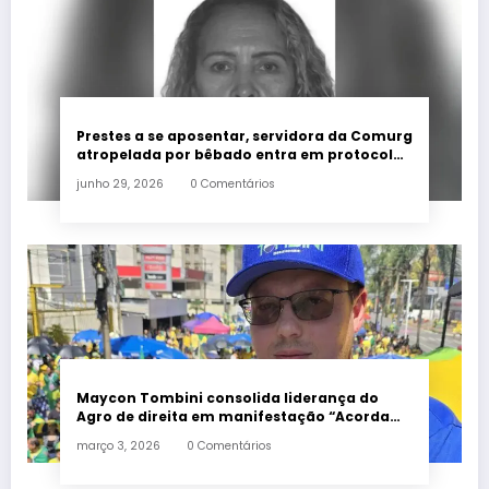
Prestes a se aposentar, servidora da Comurg
atropelada por bêbado entra em protocolo
de morte encefálica
junho 29, 2026
0 Comentários
Maycon Tombini consolida liderança do
Agro de direita em manifestação “Acorda
Brasil” em Goiânia
março 3, 2026
0 Comentários