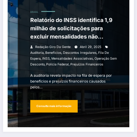
BRASIL
Relatório do INSS identifica 1,9
milhão de solicitações para
excluir mensalidades não
autorizadas
Redação Giro Da Gente
Abril 29, 2025
,
,
,
Auditoria
Benefícios
Descontos Irregulares
Fila De
,
,
,
Espera
INSS
Mensalidades Associativas
Operação Sem
,
,
Desconto
Polícia Federal
Prejuízos Financeiros
A auditoria revela impacto na fila de espera por
benefícios e prejuízos financeiros causados
pelos…
Consulte mais informação