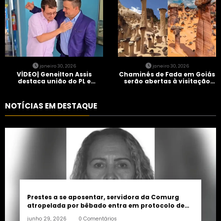
janeiro 30, 2026
janeiro 30, 2026
VÍDEO| Geneilton Assis
Chaminés de Fada em Goiás
destaca união do PL e
serão abertas à visitação
consolidação de apoio a
controlada
Maycon Tombini em Jataí
NOTÍCIAS EM DESTAQUE
Prestes a se aposentar, servidora da Comurg
atropelada por bêbado entra em protocolo de
morte encefálica
junho 29, 2026
0 Comentários