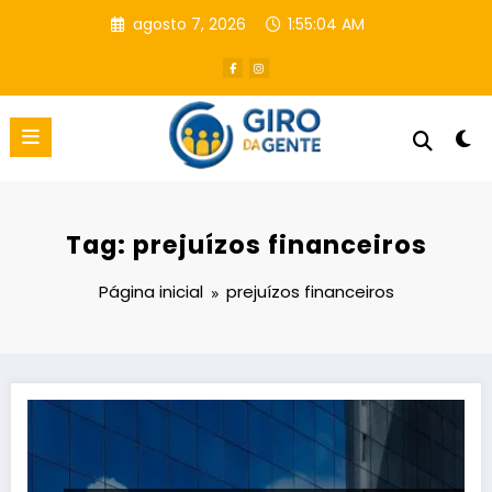
Pular
agosto 7, 2026
1:55:05 AM
para
o
conteúdo
Tag: prejuízos financeiros
Página inicial
prejuízos financeiros