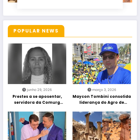
POPULAR NEWS
junho 29, 2026
março 3, 2026
Prestes a se aposentar,
Maycon Tombini consolida
servidora da Comurg
liderança do Agro de
atropelada por bêbado
direita em manifestação
entra em protocolo de
“Acorda Brasil” em Goiânia
morte encefálica