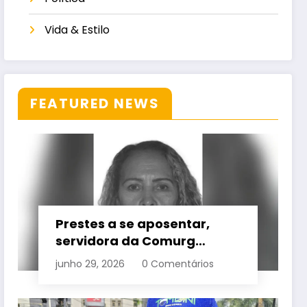
Vida & Estilo
FEATURED NEWS
Prestes a se aposentar,
servidora da Comurg
atropelada por bêbado
junho 29, 2026
0 Comentários
entra em protocolo de
morte encefálica