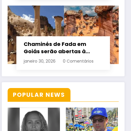
Chaminés de Fada em
Goiás serão abertas à
visitação controlada
janeiro 30, 2026
0 Comentários
POPULAR NEWS