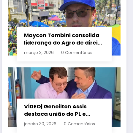
Maycon Tombini consolida
liderança do Agro de direita
em manifestação “Acorda
março 3, 2026
0 Comentários
Brasil” em Goiânia
VÍDEO| Geneilton Assis
destaca união do PL e
consolidação de apoio a
janeiro 30, 2026
0 Comentários
Maycon Tombini em Jataí