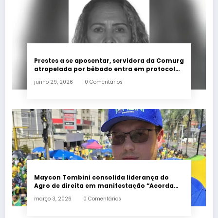
Prestes a se aposentar, servidora da Comurg
atropelada por bêbado entra em protocolo
de morte encefálica
junho 29, 2026
0 Comentários
Maycon Tombini consolida liderança do
Agro de direita em manifestação “Acorda
Brasil” em Goiânia
março 3, 2026
0 Comentários