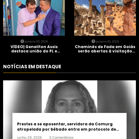
janeiro 30, 2026
janeiro 30, 2026
VÍDEO| Geneilton Assis
Chaminés de Fada em Goiás
destaca união do PL e
serão abertas à visitação
consolidação de apoio a
controlada
Maycon Tombini em Jataí
NOTÍCIAS EM DESTAQUE
Prestes a se aposentar, servidora da Comurg
atropelada por bêbado entra em protocolo de
morte encefálica
junho 29, 2026
0 Comentários