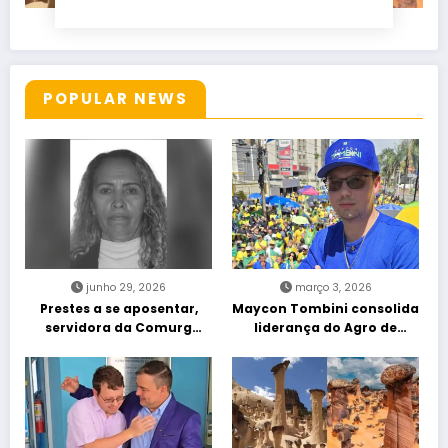
POPULAR NEWS
junho 29, 2026
março 3, 2026
Prestes a se aposentar,
Maycon Tombini consolida
servidora da Comurg
liderança do Agro de
atropelada por bêbado
direita em manifestação
entra em protocolo de
“Acorda Brasil” em Goiânia
morte encefálica