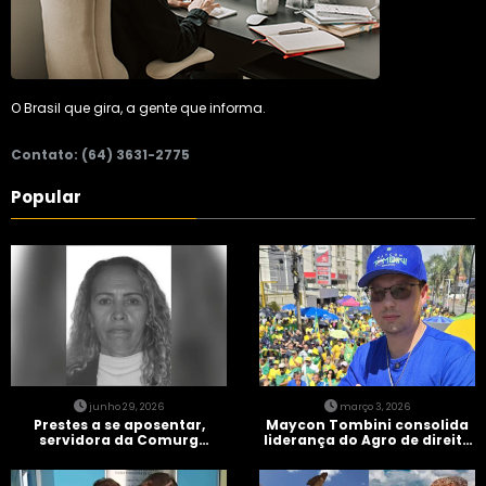
O Brasil que gira, a gente que informa.
Contato: (64) 3631-2775
Popular
junho 29, 2026
março 3, 2026
Prestes a se aposentar,
Maycon Tombini consolida
servidora da Comurg
liderança do Agro de direita
atropelada por bêbado
em manifestação “Acorda
entra em protocolo de
Brasil” em Goiânia
morte encefálica