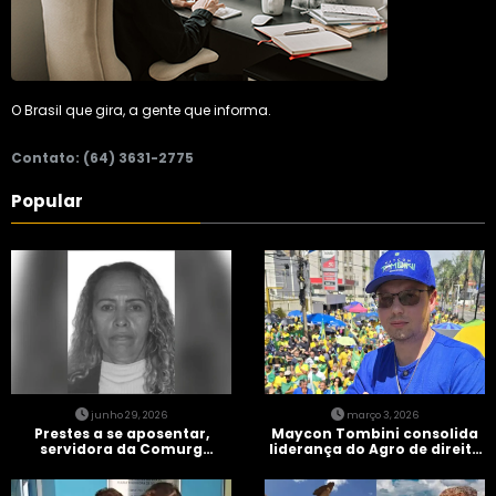
O Brasil que gira, a gente que informa.
Contato: (64) 3631-2775
Popular
junho 29, 2026
março 3, 2026
Prestes a se aposentar,
Maycon Tombini consolida
servidora da Comurg
liderança do Agro de direita
atropelada por bêbado
em manifestação “Acorda
entra em protocolo de
Brasil” em Goiânia
morte encefálica