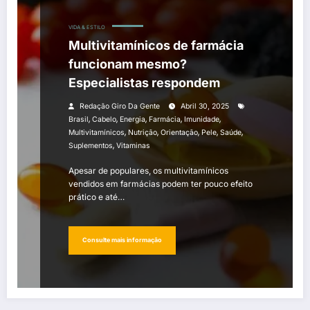
VIDA & ESTILO
Multivitamínicos de farmácia
funcionam mesmo?
Especialistas respondem
Redação Giro Da Gente
Abril 30, 2025
,
,
,
,
,
Brasil
Cabelo
Energia
Farmácia
Imunidade
,
,
,
,
,
Multivitamínicos
Nutrição
Orientação
Pele
Saúde
,
Suplementos
Vitaminas
Apesar de populares, os multivitamínicos
vendidos em farmácias podem ter pouco efeito
prático e até…
Consulte mais informação