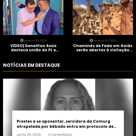
janeiro 30, 2026
janeiro 30, 2026
VÍDEO| Geneilton Assis
Chaminés de Fada em Goiás
destaca união do PL e
serão abertas à visitação
consolidação de apoio a
controlada
Maycon Tombini em Jataí
NOTÍCIAS EM DESTAQUE
Prestes a se aposentar, servidora da Comurg
atropelada por bêbado entra em protocolo de
morte encefálica
junho 29, 2026
0 Comentários