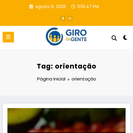
Pular
agosto 6, 2026
11:55:48 PM
para
o
conteúdo
Tag: orientação
Página inicial
orientação