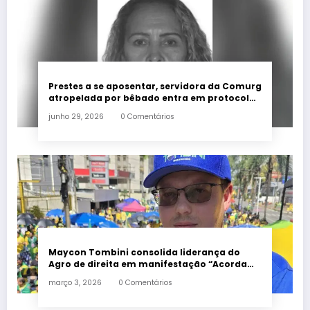
Prestes a se aposentar, servidora da Comurg
atropelada por bêbado entra em protocolo
de morte encefálica
junho 29, 2026
0 Comentários
Maycon Tombini consolida liderança do
Agro de direita em manifestação “Acorda
Brasil” em Goiânia
março 3, 2026
0 Comentários