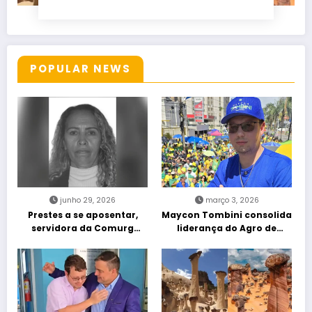
POPULAR NEWS
junho 29, 2026
março 3, 2026
Prestes a se aposentar,
Maycon Tombini consolida
servidora da Comurg
liderança do Agro de
atropelada por bêbado
direita em manifestação
entra em protocolo de
“Acorda Brasil” em Goiânia
morte encefálica