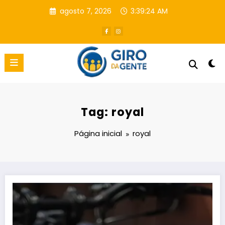
Pular
agosto 7, 2026
3:39:24 AM
para
o
conteúdo
Tag: royal
Página inicial
royal