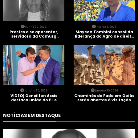
junho 29, 2026
março 3, 2026
Prestes a se aposentar,
Maycon Tombini consolida
servidora da Comurg
liderança do Agro de direita
atropelada por bêbado
em manifestação “Acorda
entra em protocolo de
Brasil” em Goiânia
morte encefálica
janeiro 30, 2026
janeiro 30, 2026
VÍDEO| Geneilton Assis
Chaminés de Fada em Goiás
destaca união do PL e
serão abertas à visitação
consolidação de apoio a
controlada
Maycon Tombini em Jataí
NOTÍCIAS EM DESTAQUE