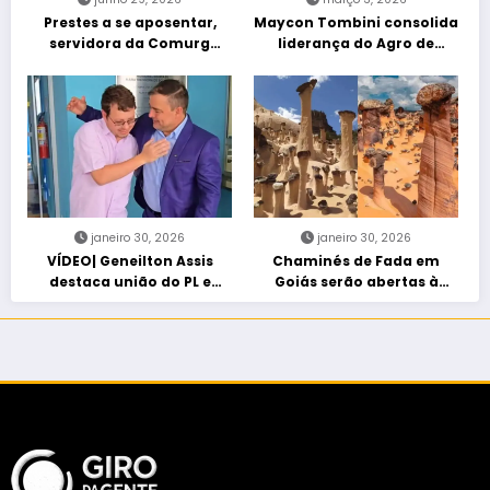
Prestes a se aposentar,
Maycon Tombini consolida
servidora da Comurg
liderança do Agro de
atropelada por bêbado
direita em manifestação
entra em protocolo de
“Acorda Brasil” em Goiânia
morte encefálica
janeiro 30, 2026
janeiro 30, 2026
VÍDEO| Geneilton Assis
Chaminés de Fada em
destaca união do PL e
Goiás serão abertas à
consolidação de apoio a
visitação controlada
Maycon Tombini em Jataí