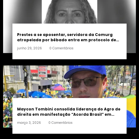
Prestes a se aposentar, servidora da Comurg
atropelada por bêbado entra em protocolo de
morte encefálica
junho 29, 2026
0 Comentários
Maycon Tombini consolida liderança do Agro de
direita em manifestação “Acorda Brasil” em
Goiânia
março 3, 2026
0 Comentários