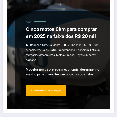
BLOG
Cinco motos 0km para comprar
em 2025 na faixa dos R$ 20 mil
,
Redação Giro Da Gente
Julho 2, 2025
2025
,
,
,
,
,
,
Automotivo
Bajaj
Dafra
Desempenho
Economia
Enfield
,
,
,
,
,
,
Mercado
Motocicletas
Motos
Preços
Royal
Shineray
Yamaha
Modelos novos oferecem economia, desempenho
e estilo para diferentes perfis de motociclistas
Consulte mais informação