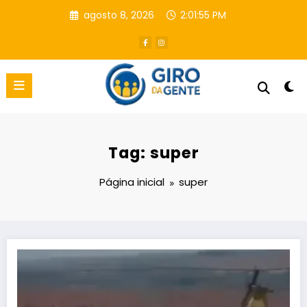
Pular
agosto 8, 2026
2:01:56 PM
para
o
conteúdo
Tag: super
Página inicial
super