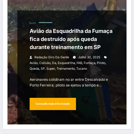
BLOG
Avião da Esquadrilha da Fumaça
fica destruído após queda
durante treinamento em SP
Redação Giro Da Gente
Julho 30, 2025
,
,
,
,
,
,
,
Avião
Colisão
Da
Esquadrilha
FAB
Fumaça
Piloto
,
,
,
,
Queda
SP
Super
Treinamento
Tucano
Aeronaves colidiram no ar entre Descalvado e
Porto Ferreira; piloto se ejetou a tempo e…
Consulte mais informação