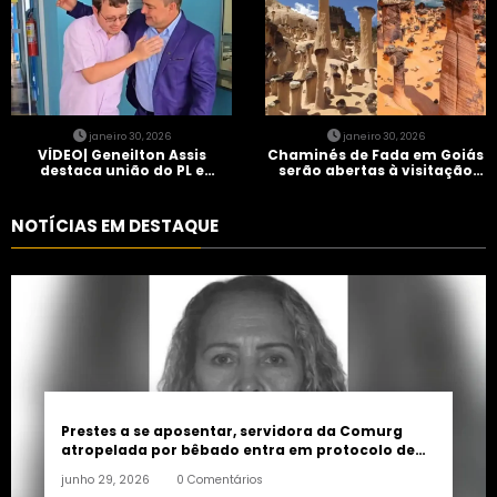
janeiro 30, 2026
janeiro 30, 2026
VÍDEO| Geneilton Assis
Chaminés de Fada em Goiás
destaca união do PL e
serão abertas à visitação
consolidação de apoio a
controlada
Maycon Tombini em Jataí
NOTÍCIAS EM DESTAQUE
Prestes a se aposentar, servidora da Comurg
atropelada por bêbado entra em protocolo de
morte encefálica
junho 29, 2026
0 Comentários