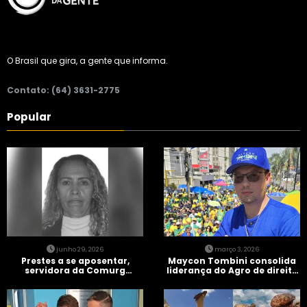
O Brasil que gira, a gente que informa.
Contato: (64) 3631-2775
Popular
junho 29, 2026
março 3, 2026
Prestes a se aposentar,
Maycon Tombini consolida
servidora da Comurg
liderança do Agro de direita
atropelada por bêbado
em manifestação “Acorda
entra em protocolo de
Brasil” em Goiânia
morte encefálica