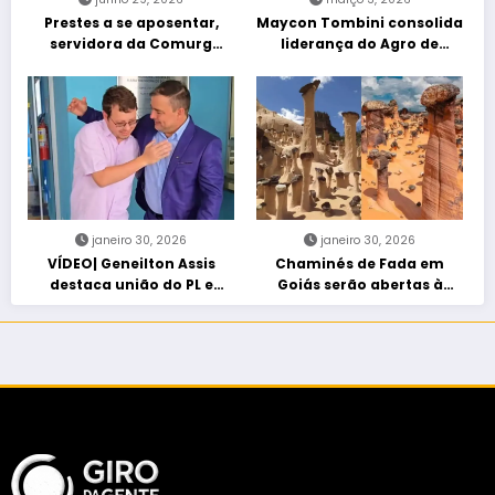
Prestes a se aposentar,
Maycon Tombini consolida
servidora da Comurg
liderança do Agro de
atropelada por bêbado
direita em manifestação
entra em protocolo de
“Acorda Brasil” em Goiânia
morte encefálica
janeiro 30, 2026
janeiro 30, 2026
VÍDEO| Geneilton Assis
Chaminés de Fada em
destaca união do PL e
Goiás serão abertas à
consolidação de apoio a
visitação controlada
Maycon Tombini em Jataí