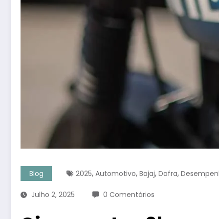
,
,
,
,
Blog
2025
Automotivo
Bajaj
Dafra
Desempen
Julho 2, 2025
0 Comentários