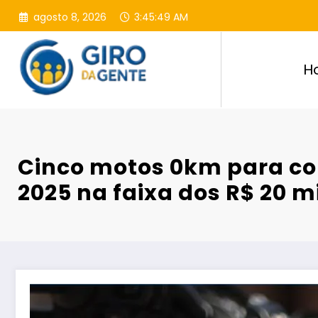
Pular
agosto 8, 2026
3:45:51 AM
para
o
conteúdo
H
Cinco motos 0km para c
2025 na faixa dos R$ 20 mi