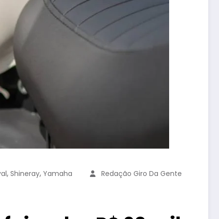
,
,
al
Shineray
Yamaha
Redação Giro Da Gente