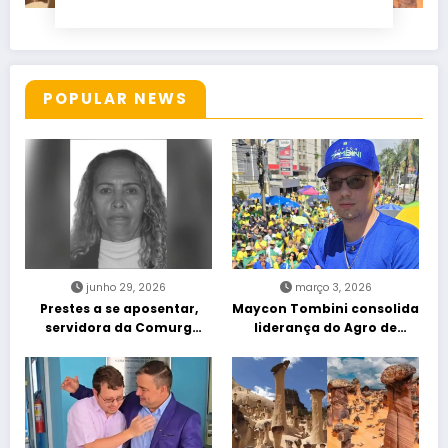
POPULAR NEWS
junho 29, 2026
março 3, 2026
Prestes a se aposentar,
Maycon Tombini consolida
servidora da Comurg
liderança do Agro de
atropelada por bêbado
direita em manifestação
entra em protocolo de
“Acorda Brasil” em Goiânia
morte encefálica