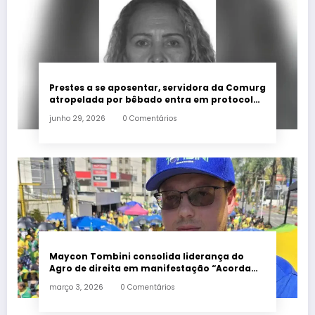
Prestes a se aposentar, servidora da Comurg
atropelada por bêbado entra em protocolo
de morte encefálica
junho 29, 2026
0 Comentários
Maycon Tombini consolida liderança do
Agro de direita em manifestação “Acorda
Brasil” em Goiânia
março 3, 2026
0 Comentários