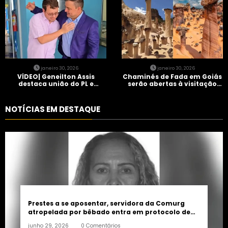
janeiro 30, 2026
janeiro 30, 2026
VÍDEO| Geneilton Assis
Chaminés de Fada em Goiás
destaca união do PL e
serão abertas à visitação
consolidação de apoio a
controlada
Maycon Tombini em Jataí
NOTÍCIAS EM DESTAQUE
Prestes a se aposentar, servidora da Comurg
atropelada por bêbado entra em protocolo de
morte encefálica
junho 29, 2026
0 Comentários