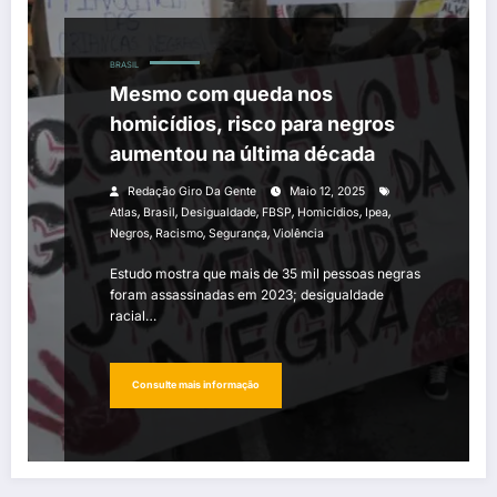
BRASIL
Mesmo com queda nos
homicídios, risco para negros
aumentou na última década
Redação Giro Da Gente
Maio 12, 2025
,
,
,
,
,
,
Atlas
Brasil
Desigualdade
FBSP
Homicídios
Ipea
,
,
,
Negros
Racismo
Segurança
Violência
Estudo mostra que mais de 35 mil pessoas negras
foram assassinadas em 2023; desigualdade
racial…
Consulte mais informação