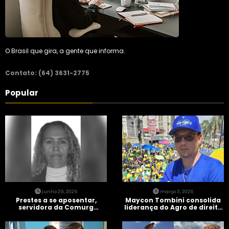
O Brasil que gira, a gente que informa.
Contato: (64) 3631-2775
Popular
junho 29, 2026
março 3, 2026
Prestes a se aposentar,
Maycon Tombini consolida
servidora da Comurg
liderança do Agro de direita
atropelada por bêbado
em manifestação “Acorda
entra em protocolo de
Brasil” em Goiânia
morte encefálica