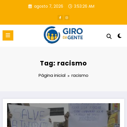
Pular
agosto 7, 2026
3:53:27 AM
para
o
conteúdo
Tag: racismo
Página inicial
racismo