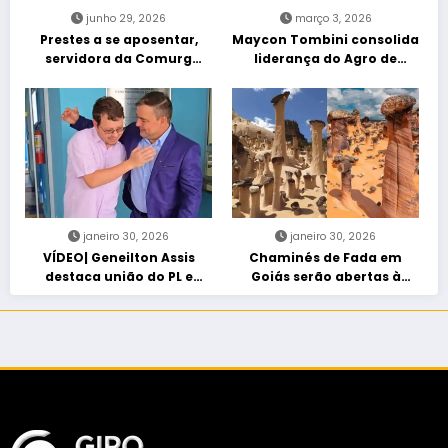
junho 29, 2026
março 3, 2026
Prestes a se aposentar,
Maycon Tombini consolida
servidora da Comurg
liderança do Agro de
atropelada por bêbado
direita em manifestação
entra em protocolo de
“Acorda Brasil” em Goiânia
morte encefálica
janeiro 30, 2026
janeiro 30, 2026
VÍDEO| Geneilton Assis
Chaminés de Fada em
destaca união do PL e
Goiás serão abertas à
consolidação de apoio a
visitação controlada
Maycon Tombini em Jataí