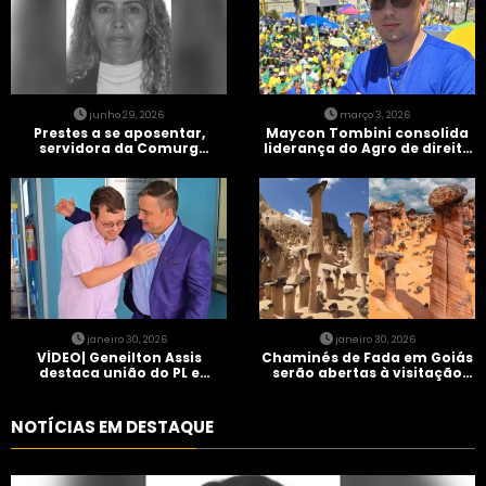
junho 29, 2026
março 3, 2026
Prestes a se aposentar,
Maycon Tombini consolida
servidora da Comurg
liderança do Agro de direita
atropelada por bêbado
em manifestação “Acorda
entra em protocolo de
Brasil” em Goiânia
morte encefálica
janeiro 30, 2026
janeiro 30, 2026
VÍDEO| Geneilton Assis
Chaminés de Fada em Goiás
destaca união do PL e
serão abertas à visitação
consolidação de apoio a
controlada
Maycon Tombini em Jataí
NOTÍCIAS EM DESTAQUE