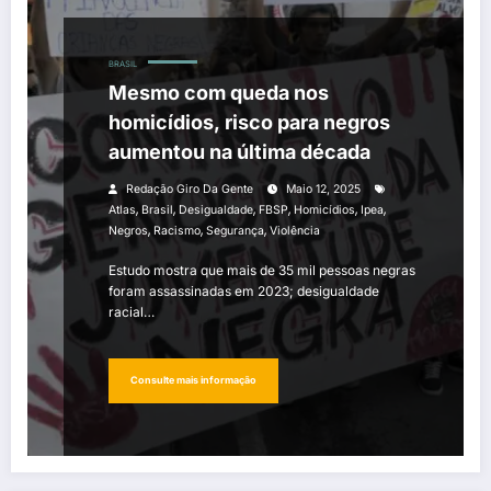
BRASIL
Mesmo com queda nos
homicídios, risco para negros
aumentou na última década
Redação Giro Da Gente
Maio 12, 2025
,
,
,
,
,
,
Atlas
Brasil
Desigualdade
FBSP
Homicídios
Ipea
,
,
,
Negros
Racismo
Segurança
Violência
Estudo mostra que mais de 35 mil pessoas negras
foram assassinadas em 2023; desigualdade
racial…
Consulte mais informação