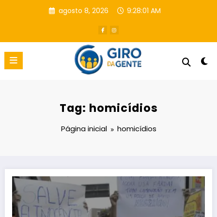
Pular
agosto 8, 2026
9:28:02 AM
para
o
conteúdo
Tag: homicídios
Página inicial
homicídios