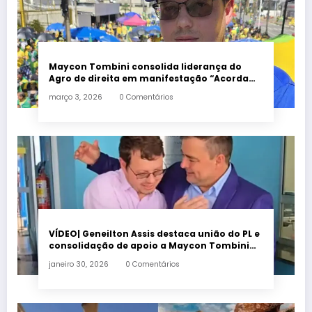
Maycon Tombini consolida liderança do
Agro de direita em manifestação “Acorda
Brasil” em Goiânia
março 3, 2026
0 Comentários
VÍDEO| Geneilton Assis destaca união do PL e
consolidação de apoio a Maycon Tombini
em Jataí
janeiro 30, 2026
0 Comentários