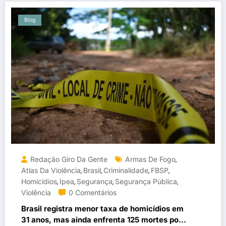
Blog
Redação Giro Da Gente
Armas De Fogo
,
Atlas Da Violência
Brasil
Criminalidade
FBSP
,
,
,
,
Homicídios
Ipea
Segurança
Segurança Pública
,
,
,
,
Violência
0 Comentários
Brasil registra menor taxa de homicídios em
31 anos, mas ainda enfrenta 125 mortes por