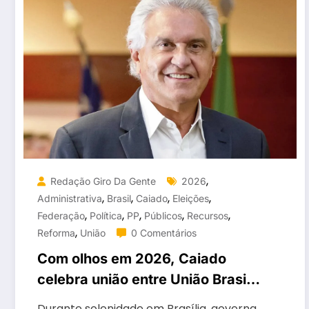
,
Redação Giro Da Gente
2026
,
,
,
,
Administrativa
Brasil
Caiado
Eleições
,
,
,
,
,
Federação
Política
PP
Públicos
Recursos
,
Reforma
União
0 Comentários
Com olhos em 2026, Caiado
celebra união entre União Brasil
e PP
Durante solenidade em Brasília, governa