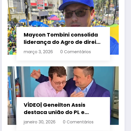
Maycon Tombini consolida
liderança do Agro de direita
em manifestação “Acorda
março 3, 2026
0 Comentários
Brasil” em Goiânia
VÍDEO| Geneilton Assis
destaca união do PL e
consolidação de apoio a
janeiro 30, 2026
0 Comentários
Maycon Tombini em Jataí