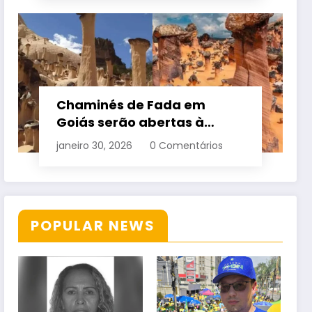
Chaminés de Fada em
Goiás serão abertas à
visitação controlada
janeiro 30, 2026
0 Comentários
POPULAR NEWS