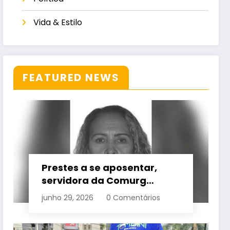
Vida & Estilo
FEATURED NEWS
Prestes a se aposentar,
servidora da Comurg
atropelada por bêbado
junho 29, 2026
0 Comentários
entra em protocolo de
morte encefálica