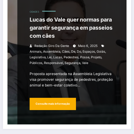
CIDADES
Lucas do Vale quer normas para
garantir segurança em passeios
com cães
Redação Giro Da Gente
Maio 6, 2025
,
,
,
,
,
,
,
Animais
Assembleia
Cães
De
Do
Espaços
Goiás
,
,
,
,
,
,
Legislativa
Lei
Lucas
Pedestres
Posse
Projeto
,
,
,
Públicos
Responsável
Segurança
Vale
Proposta apresentada na Assembleia Legislativa
visa promover segurança de pedestres, proteção
animal e bem-estar coletivo…
Consulte mais informação