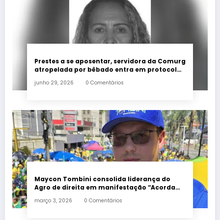
Prestes a se aposentar, servidora da Comurg
atropelada por bêbado entra em protocolo
de morte encefálica
junho 29, 2026
0 Comentários
Maycon Tombini consolida liderança do
Agro de direita em manifestação “Acorda
Brasil” em Goiânia
março 3, 2026
0 Comentários