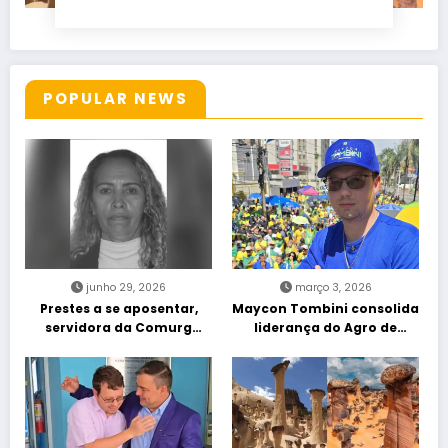
POPULAR NEWS
junho 29, 2026
março 3, 2026
Prestes a se aposentar,
Maycon Tombini consolida
servidora da Comurg
liderança do Agro de
atropelada por bêbado
direita em manifestação
entra em protocolo de
“Acorda Brasil” em Goiânia
morte encefálica