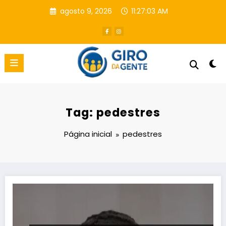
Pular
agosto 9, 2026
11:27:04 AM
para
o
conteúdo
Tag: pedestres
Página inicial
pedestres