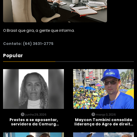
O Brasil que gira, a gente que informa.
Contato: (64) 3631-2775
Popular
junho 29, 2026
março 3, 2026
Prestes a se aposentar,
Maycon Tombini consolida
servidora da Comurg
liderança do Agro de direita
atropelada por bêbado
em manifestação “Acorda
entra em protocolo de
Brasil” em Goiânia
morte encefálica