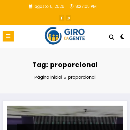
Pular
agosto 6, 2026
8:27:06 PM
para
o
conteúdo
Tag: proporcional
Página inicial
proporcional