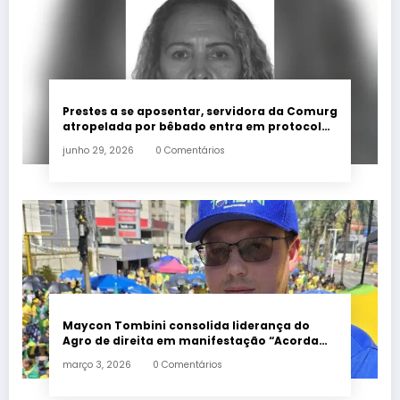
Prestes a se aposentar, servidora da Comurg
atropelada por bêbado entra em protocolo
de morte encefálica
junho 29, 2026
0 Comentários
Maycon Tombini consolida liderança do
Agro de direita em manifestação “Acorda
Brasil” em Goiânia
março 3, 2026
0 Comentários