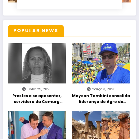
POPULAR NEWS
junho 29, 2026
março 3, 2026
Prestes a se aposentar,
Maycon Tombini consolida
servidora da Comurg
liderança do Agro de
atropelada por bêbado
direita em manifestação
entra em protocolo de
“Acorda Brasil” em Goiânia
morte encefálica