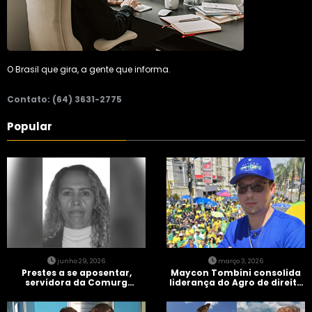
O Brasil que gira, a gente que informa.
Contato: (64) 3631-2775
Popular
junho 29, 2026
março 3, 2026
Prestes a se aposentar,
Maycon Tombini consolida
servidora da Comurg
liderança do Agro de direita
atropelada por bêbado
em manifestação “Acorda
entra em protocolo de
Brasil” em Goiânia
morte encefálica