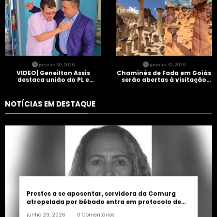
janeiro 30, 2026
janeiro 30, 2026
VÍDEO| Geneilton Assis
Chaminés de Fada em Goiás
destaca união do PL e
serão abertas à visitação
consolidação de apoio a
controlada
Maycon Tombini em Jataí
NOTÍCIAS EM DESTAQUE
Prestes a se aposentar, servidora da Comurg
atropelada por bêbado entra em protocolo de
morte encefálica
junho 29, 2026
0 Comentários