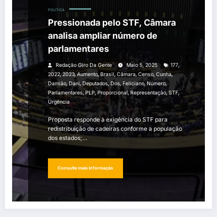
POLÍTICA
Pressionada pelo STF, Câmara
analisa ampliar número de
parlamentares
,
Redação Giro Da Gente
Maio 5, 2025
177
,
,
,
,
,
,
,
2022
2023
Aumento
Brasil
Câmara
Censo
Cunha
,
,
,
,
,
,
Damião
Dani
Deputados
Dos
Feliciano
Número
,
,
,
,
,
Parlamentares
PLP
Proporcional
Representação
STF
Urgência
Proposta responde à exigência do STF para
redistribuição de cadeiras conforme a população
dos estados;…
Consulte mais informação