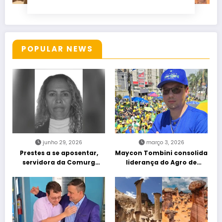
POPULAR NEWS
junho 29, 2026
março 3, 2026
Prestes a se aposentar,
Maycon Tombini consolida
servidora da Comurg
liderança do Agro de
atropelada por bêbado
direita em manifestação
entra em protocolo de
“Acorda Brasil” em Goiânia
morte encefálica