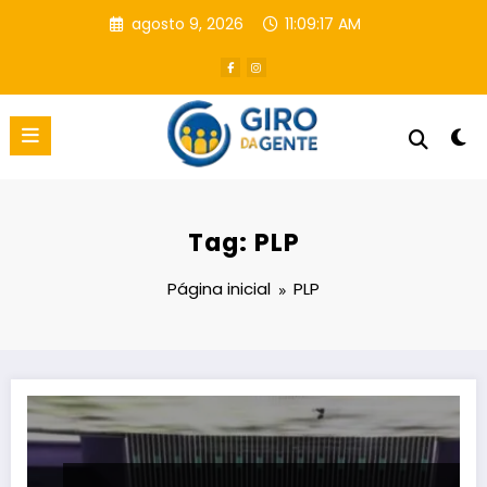
Pular
agosto 9, 2026
11:09:18 AM
para
o
conteúdo
Tag: PLP
Página inicial
PLP