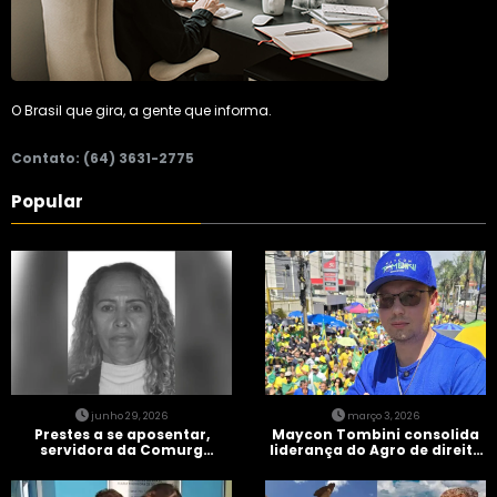
O Brasil que gira, a gente que informa.
Contato: (64) 3631-2775
Popular
junho 29, 2026
março 3, 2026
Prestes a se aposentar,
Maycon Tombini consolida
servidora da Comurg
liderança do Agro de direita
atropelada por bêbado
em manifestação “Acorda
entra em protocolo de
Brasil” em Goiânia
morte encefálica