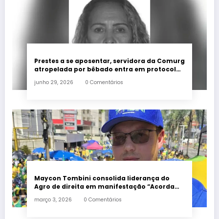
Prestes a se aposentar, servidora da Comurg
atropelada por bêbado entra em protocolo
de morte encefálica
junho 29, 2026
0 Comentários
Maycon Tombini consolida liderança do
Agro de direita em manifestação “Acorda
Brasil” em Goiânia
março 3, 2026
0 Comentários