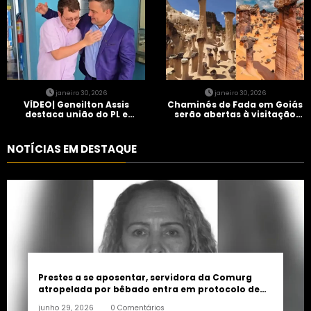
janeiro 30, 2026
janeiro 30, 2026
VÍDEO| Geneilton Assis
Chaminés de Fada em Goiás
destaca união do PL e
serão abertas à visitação
consolidação de apoio a
controlada
Maycon Tombini em Jataí
NOTÍCIAS EM DESTAQUE
Prestes a se aposentar, servidora da Comurg
atropelada por bêbado entra em protocolo de
morte encefálica
junho 29, 2026
0 Comentários