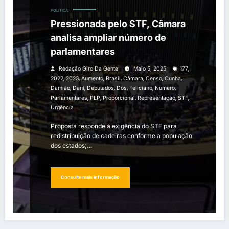
POLÍTICA
Pressionada pelo STF, Câmara
analisa ampliar número de
parlamentares
,
Redação Giro Da Gente
Maio 5, 2025
177
,
,
,
,
,
,
,
2022
2023
Aumento
Brasil
Câmara
Censo
Cunha
,
,
,
,
,
,
Damião
Dani
Deputados
Dos
Feliciano
Número
,
,
,
,
,
Parlamentares
PLP
Proporcional
Representação
STF
Urgência
Proposta responde à exigência do STF para
redistribuição de cadeiras conforme a população
dos estados;…
Consulte mais informação