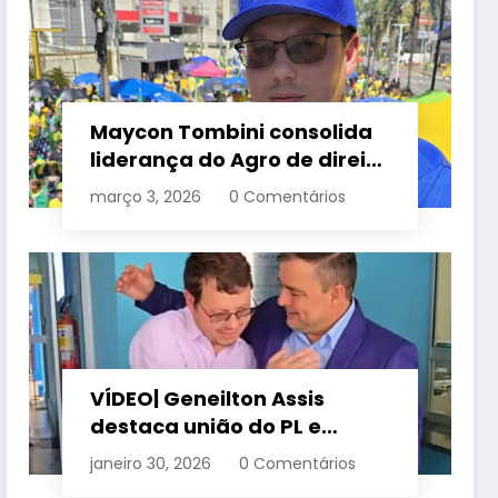
Maycon Tombini consolida
liderança do Agro de direita
em manifestação “Acorda
março 3, 2026
0 Comentários
Brasil” em Goiânia
VÍDEO| Geneilton Assis
destaca união do PL e
consolidação de apoio a
janeiro 30, 2026
0 Comentários
Maycon Tombini em Jataí