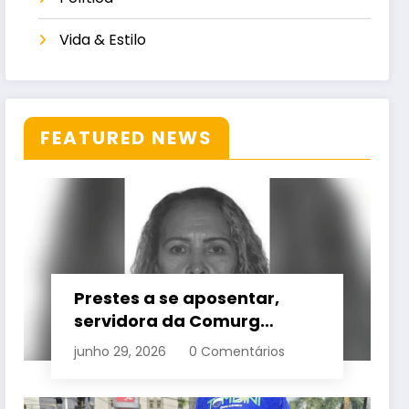
Vida & Estilo
FEATURED NEWS
Prestes a se aposentar,
servidora da Comurg
atropelada por bêbado
junho 29, 2026
0 Comentários
entra em protocolo de
morte encefálica