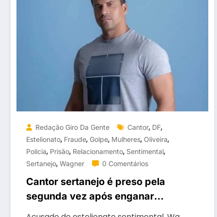
,
,
Redação Giro Da Gente
Cantor
DF
,
,
,
,
,
Estelionato
Fraude
Golpe
Mulheres
Oliveira
,
,
,
,
Polícia
Prisão
Relacionamento
Sentimental
,
Sertanejo
Wagner
0 Comentários
Cantor sertanejo é preso pela
segunda vez após enganar
mulheres com “golpe do amor”
Acusado de estelionato sentimental, Wa