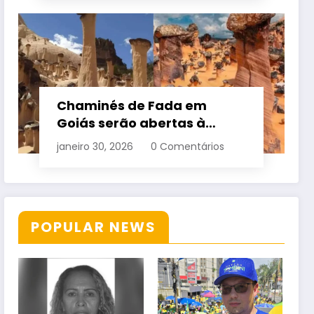
Chaminés de Fada em
Goiás serão abertas à
visitação controlada
janeiro 30, 2026
0 Comentários
POPULAR NEWS