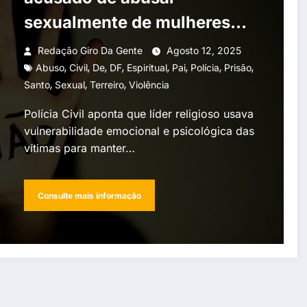
sexualmente de mulheres
em terreiro sob pretexto de
Redação Giro Da Gente
Agosto 12, 2025
,
,
,
,
,
,
,
,
“tratamento espiritual”
Abuso
Civil
De
DF
Espiritual
Pai
Polícia
Prisão
,
,
,
Santo
Sexual
Terreiro
Violência
Polícia Civil aponta que líder religioso usava
vulnerabilidade emocional e psicológica das
vítimas para manter…
Consulte mais informação