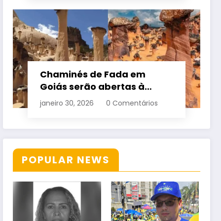
Chaminés de Fada em
Goiás serão abertas à
visitação controlada
janeiro 30, 2026
0 Comentários
POPULAR NEWS