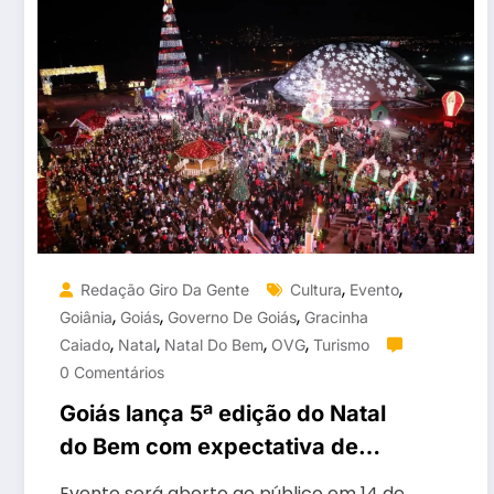
,
,
Redação Giro Da Gente
Cultura
Evento
,
,
,
Goiânia
Goiás
Governo De Goiás
Gracinha
,
,
,
,
Caiado
Natal
Natal Do Bem
OVG
Turismo
0 Comentários
Goiás lança 5ª edição do Natal
do Bem com expectativa de
atrair mais de 2 milhões de
Evento será aberto ao público em 14 de