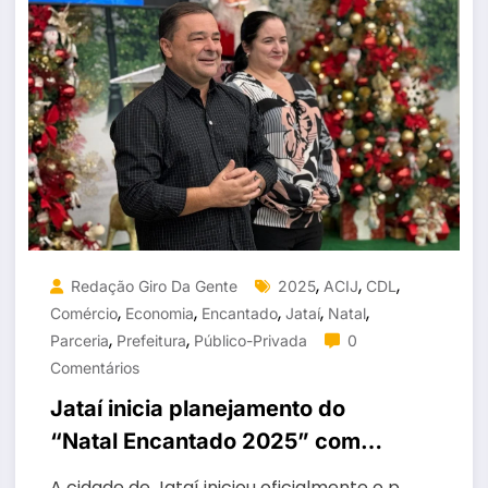
,
,
,
Redação Giro Da Gente
2025
ACIJ
CDL
,
,
,
,
,
Comércio
Economia
Encantado
Jataí
Natal
,
,
Parceria
Prefeitura
Público-Privada
0
Comentários
Jataí inicia planejamento do
“Natal Encantado 2025” com
apoio de parceria público-
A cidade de Jataí iniciou oficialmente o p