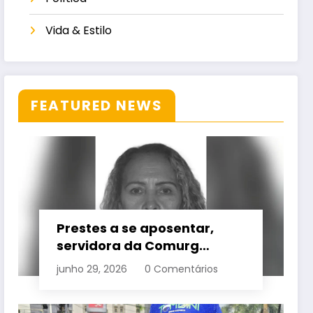
Vida & Estilo
FEATURED NEWS
Prestes a se aposentar,
servidora da Comurg
atropelada por bêbado
junho 29, 2026
0 Comentários
entra em protocolo de
morte encefálica