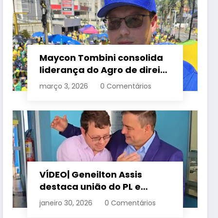
Maycon Tombini consolida
liderança do Agro de direita
em manifestação “Acorda
março 3, 2026
0 Comentários
Brasil” em Goiânia
VÍDEO| Geneilton Assis
destaca união do PL e
consolidação de apoio a
janeiro 30, 2026
0 Comentários
Maycon Tombini em Jataí