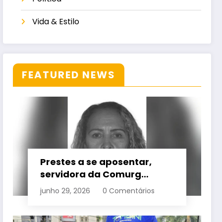
Vida & Estilo
FEATURED NEWS
Prestes a se aposentar,
servidora da Comurg
atropelada por bêbado
junho 29, 2026
0 Comentários
entra em protocolo de
morte encefálica