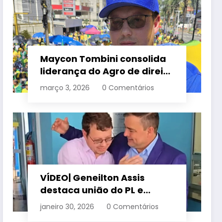
Maycon Tombini consolida
liderança do Agro de direita
em manifestação “Acorda
março 3, 2026
0 Comentários
Brasil” em Goiânia
VÍDEO| Geneilton Assis
destaca união do PL e
consolidação de apoio a
janeiro 30, 2026
0 Comentários
Maycon Tombini em Jataí