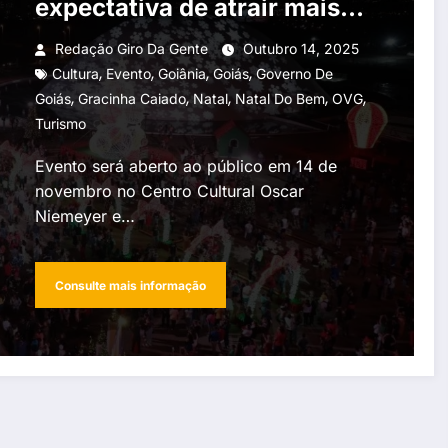
expectativa de atrair mais
de 2 milhões de visitantes
Redação Giro Da Gente
Outubro 14, 2025
,
,
,
,
Cultura
Evento
Goiânia
Goiás
Governo De
,
,
,
,
,
Goiás
Gracinha Caiado
Natal
Natal Do Bem
OVG
Turismo
Evento será aberto ao público em 14 de
novembro no Centro Cultural Oscar
Niemeyer e…
Consulte mais informação