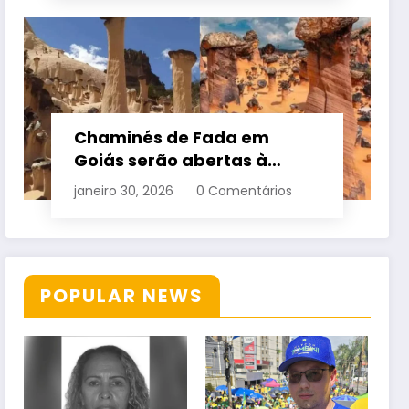
Chaminés de Fada em
Goiás serão abertas à
visitação controlada
janeiro 30, 2026
0 Comentários
POPULAR NEWS