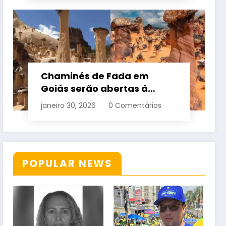
Chaminés de Fada em
Goiás serão abertas à
visitação controlada
janeiro 30, 2026
0 Comentários
POPULAR NEWS