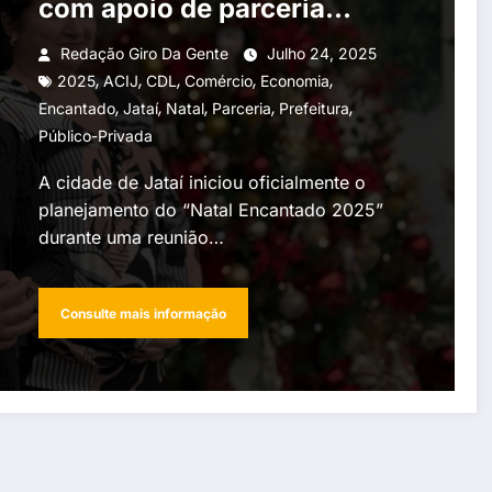
com apoio de parceria
público-privada
Redação Giro Da Gente
Julho 24, 2025
,
,
,
,
,
2025
ACIJ
CDL
Comércio
Economia
,
,
,
,
,
Encantado
Jataí
Natal
Parceria
Prefeitura
Público-Privada
A cidade de Jataí iniciou oficialmente o
planejamento do “Natal Encantado 2025”
durante uma reunião…
Consulte mais informação