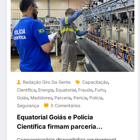
,
Redação Giro Da Gente
Capacitação
,
,
,
,
,
Científica
Energia
Equatorial
Fraude
Furto
,
,
,
,
,
Goiás
Medidores
Parceria
Perícia
Polícia
Segurança
0 Comentários
Equatorial Goiás e Polícia
Científica firmam parceria
inédita para reforçar combate ao
Concessionária disponibiliza equipament