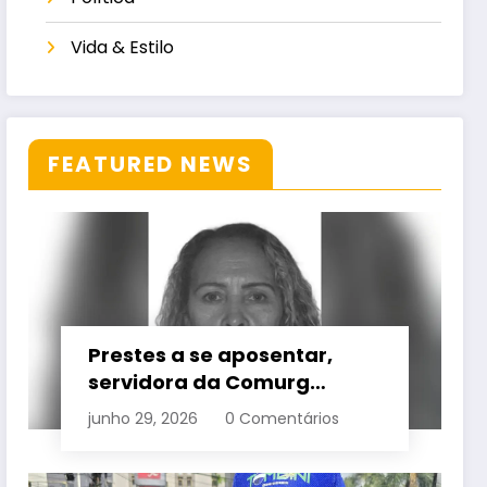
Vida & Estilo
FEATURED NEWS
Prestes a se aposentar,
servidora da Comurg
atropelada por bêbado
junho 29, 2026
0 Comentários
entra em protocolo de
morte encefálica