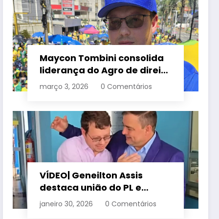
Maycon Tombini consolida
liderança do Agro de direita
em manifestação “Acorda
março 3, 2026
0 Comentários
Brasil” em Goiânia
VÍDEO| Geneilton Assis
destaca união do PL e
consolidação de apoio a
janeiro 30, 2026
0 Comentários
Maycon Tombini em Jataí