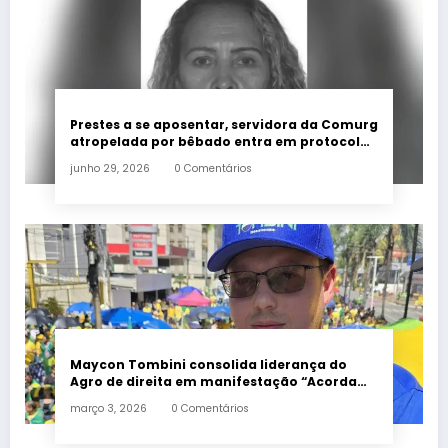
Prestes a se aposentar, servidora da Comurg
atropelada por bêbado entra em protocolo
de morte encefálica
junho 29, 2026
0 Comentários
Maycon Tombini consolida liderança do
Agro de direita em manifestação “Acorda
Brasil” em Goiânia
março 3, 2026
0 Comentários