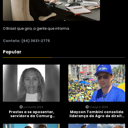
O Brasil que gira, a gente que informa.
Contato: (64) 3631-2775
Popular
junho 29, 2026
março 3, 2026
Prestes a se aposentar,
Maycon Tombini consolida
servidora da Comurg
liderança do Agro de direita
atropelada por bêbado
em manifestação “Acorda
entra em protocolo de
Brasil” em Goiânia
morte encefálica