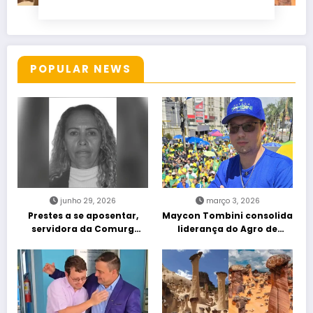
POPULAR NEWS
junho 29, 2026
março 3, 2026
Prestes a se aposentar,
Maycon Tombini consolida
servidora da Comurg
liderança do Agro de
atropelada por bêbado
direita em manifestação
entra em protocolo de
“Acorda Brasil” em Goiânia
morte encefálica