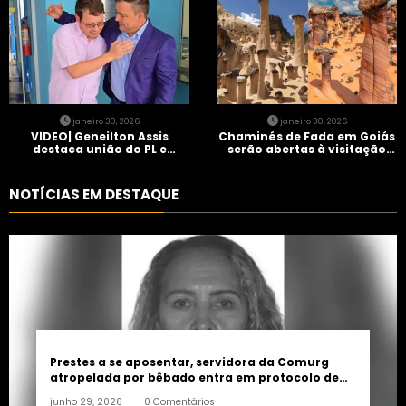
janeiro 30, 2026
janeiro 30, 2026
VÍDEO| Geneilton Assis
Chaminés de Fada em Goiás
destaca união do PL e
serão abertas à visitação
consolidação de apoio a
controlada
Maycon Tombini em Jataí
NOTÍCIAS EM DESTAQUE
Prestes a se aposentar, servidora da Comurg
atropelada por bêbado entra em protocolo de
morte encefálica
junho 29, 2026
0 Comentários