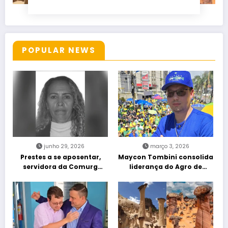
POPULAR NEWS
junho 29, 2026
março 3, 2026
Prestes a se aposentar,
Maycon Tombini consolida
servidora da Comurg
liderança do Agro de
atropelada por bêbado
direita em manifestação
entra em protocolo de
“Acorda Brasil” em Goiânia
morte encefálica