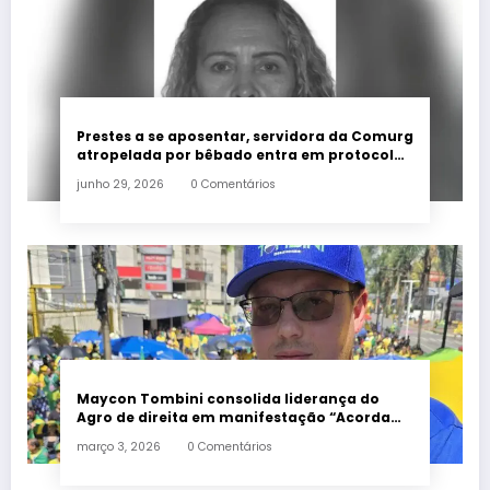
Prestes a se aposentar, servidora da Comurg
atropelada por bêbado entra em protocolo
de morte encefálica
junho 29, 2026
0 Comentários
Maycon Tombini consolida liderança do
Agro de direita em manifestação “Acorda
Brasil” em Goiânia
março 3, 2026
0 Comentários