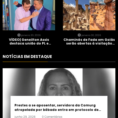
janeiro 30, 2026
janeiro 30, 2026
VÍDEO| Geneilton Assis
Chaminés de Fada em Goiás
destaca união do PL e
serão abertas à visitação
consolidação de apoio a
controlada
Maycon Tombini em Jataí
NOTÍCIAS EM DESTAQUE
Prestes a se aposentar, servidora da Comurg
atropelada por bêbado entra em protocolo de
morte encefálica
junho 29, 2026
0 Comentários