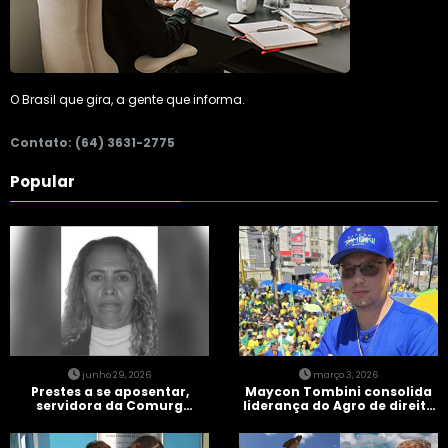
O Brasil que gira, a gente que informa.
Contato: (64) 3631-2775
Popular
junho 29, 2026
março 3, 2026
Prestes a se aposentar,
Maycon Tombini consolida
servidora da Comurg
liderança do Agro de direita
atropelada por bêbado
em manifestação “Acorda
entra em protocolo de
Brasil” em Goiânia
morte encefálica