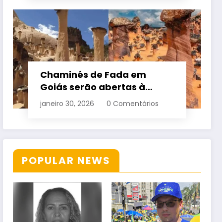
Chaminés de Fada em
Goiás serão abertas à
visitação controlada
janeiro 30, 2026
0 Comentários
POPULAR NEWS