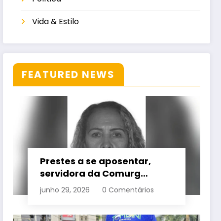
Vida & Estilo
FEATURED NEWS
Prestes a se aposentar,
servidora da Comurg
atropelada por bêbado
junho 29, 2026
0 Comentários
entra em protocolo de
morte encefálica