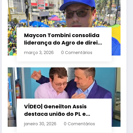
Maycon Tombini consolida
liderança do Agro de direita
em manifestação “Acorda
março 3, 2026
0 Comentários
Brasil” em Goiânia
VÍDEO| Geneilton Assis
destaca união do PL e
consolidação de apoio a
janeiro 30, 2026
0 Comentários
Maycon Tombini em Jataí