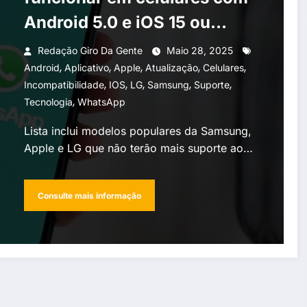
Android 5.0 e iOS 15 ou
inferior a partir de 1º de
Redação Giro Da Gente
Maio 28, 2025
,
,
,
,
,
junho
Android
Aplicativo
Apple
Atualização
Celulares
,
,
,
,
,
Incompatibilidade
IOS
LG
Samsung
Suporte
,
Tecnologia
WhatsApp
Lista inclui modelos populares da Samsung,
Apple e LG que não terão mais suporte ao…
Consulte mais informação