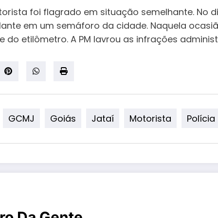
rista foi flagrado em situação semelhante. No dia
olante em um semáforo da cidade. Naquela ocasiã
e do etilômetro. A PM lavrou as infrações administ
GCMJ
Goiás
Jataí
Motorista
Polícia
ro Da Gente