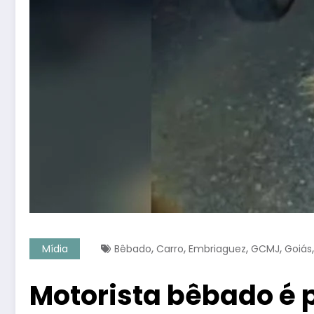
,
,
,
,
Mídia
Bêbado
Carro
Embriaguez
GCMJ
Goiás
Motorista bêbado é 