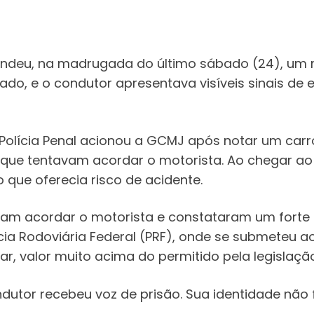
rendeu, na madrugada do último sábado (24), um 
gado, e o condutor apresentava visíveis sinais de 
 Polícia Penal acionou a GCMJ após notar um carr
 que tentavam acordar o motorista. Ao chegar a
que oferecia risco de acidente.
ram acordar o motorista e constataram um forte od
lícia Rodoviária Federal (PRF), onde se submeteu a
lar, valor muito acima do permitido pela legislação
utor recebeu voz de prisão. Sua identidade não f