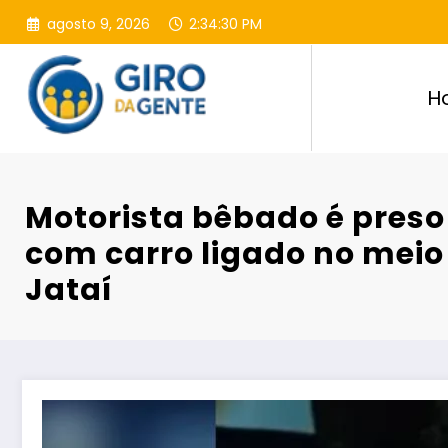
Pular
agosto 9, 2026
2:34:31 PM
para
o
conteúdo
H
Motorista bêbado é preso
com carro ligado no meio
Jataí