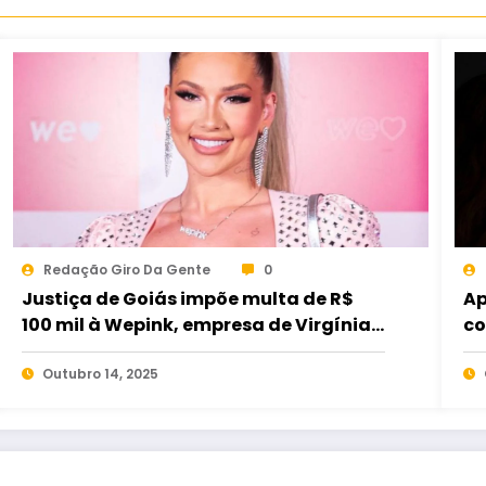
Redação Giro Da Gente
0
Justiça de Goiás impõe multa de R$
Ap
100 mil à Wepink, empresa de Virgínia
co
Fonseca, em caso de descumprimento
mu
de decisão
Outubro 14, 2025