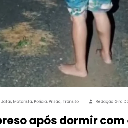
,
,
,
,
,
Jataí
Motorista
Polícia
Prisão
Trânsito
Redação Giro D
preso após dormir com 