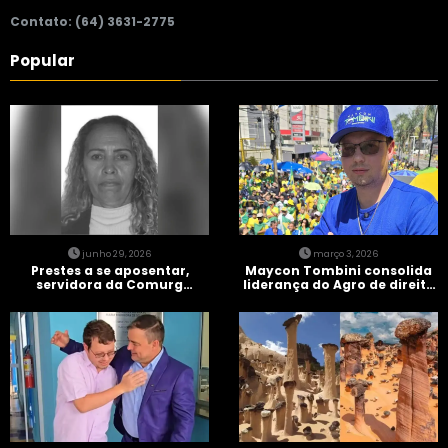
Contato: (64) 3631-2775
Popular
junho 29, 2026
março 3, 2026
Prestes a se aposentar,
Maycon Tombini consolida
servidora da Comurg
liderança do Agro de direita
atropelada por bêbado
em manifestação “Acorda
entra em protocolo de
Brasil” em Goiânia
morte encefálica