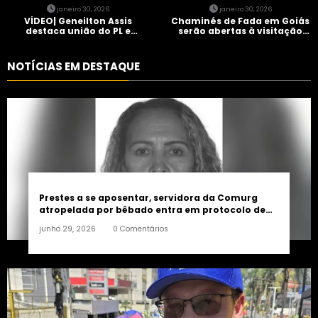
janeiro 30, 2026
janeiro 30, 2026
VÍDEO| Geneilton Assis
Chaminés de Fada em Goiás
destaca união do PL e
serão abertas à visitação
consolidação de apoio a
controlada
Maycon Tombini em Jataí
NOTÍCIAS EM DESTAQUE
Prestes a se aposentar, servidora da Comurg
atropelada por bêbado entra em protocolo de
morte encefálica
junho 29, 2026
0 Comentários