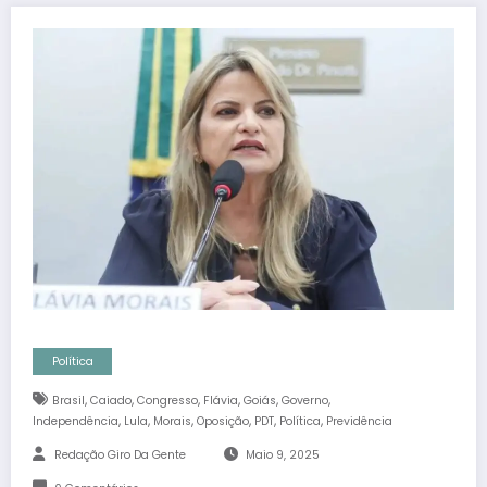
Política
,
,
,
,
,
,
Brasil
Caiado
Congresso
Flávia
Goiás
Governo
,
,
,
,
,
,
Independência
Lula
Morais
Oposição
PDT
Política
Previdência
Redação Giro Da Gente
Maio 9, 2025