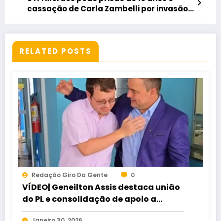
cassação de Carla Zambelli por invasão
ao CNJ
RELATED POSTS
Redação Giro Da Gente
0
VÍDEO| Geneilton Assis destaca união
do PL e consolidação de apoio a
Maycon Tombini em Jataí
Janeiro 30, 2026