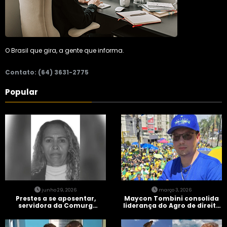
O Brasil que gira, a gente que informa.
Contato: (64) 3631-2775
Popular
junho 29, 2026
março 3, 2026
Prestes a se aposentar,
Maycon Tombini consolida
servidora da Comurg
liderança do Agro de direita
atropelada por bêbado
em manifestação “Acorda
entra em protocolo de
Brasil” em Goiânia
morte encefálica