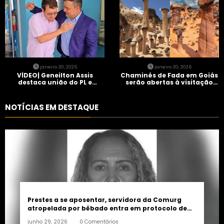
janeiro 30, 2026
janeiro 30, 2026
VÍDEO| Geneilton Assis
Chaminés de Fada em Goiás
destaca união do PL e
serão abertas à visitação
consolidação de apoio a
controlada
Maycon Tombini em Jataí
NOTÍCIAS EM DESTAQUE
Prestes a se aposentar, servidora da Comurg
atropelada por bêbado entra em protocolo de
morte encefálica
junho 29, 2026
0 Comentários