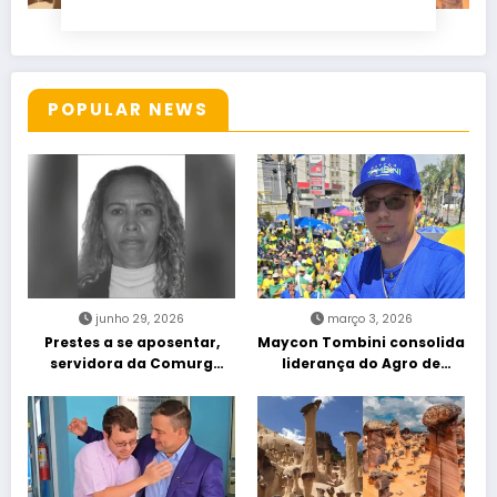
POPULAR NEWS
junho 29, 2026
março 3, 2026
Prestes a se aposentar,
Maycon Tombini consolida
servidora da Comurg
liderança do Agro de
atropelada por bêbado
direita em manifestação
entra em protocolo de
“Acorda Brasil” em Goiânia
morte encefálica