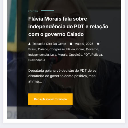
POLÍTICA
Flávia Morais fala sobre
independência do PDT e relação
com o governo Caiado
Redação Giro Da Gente
Maio 9, 2025
,
,
,
,
,
,
Brasil
Caiado
Congresso
Flávia
Goiás
Governo
,
,
,
,
,
,
Independência
Lula
Morais
Oposição
PDT
Política
Previdência
Deputada goiana vê decisão do PDT de se
distanciar do governo como positiva, mas
afirma…
Consulte mais informação