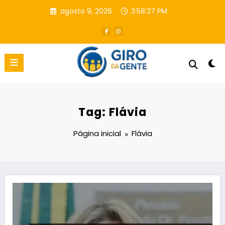
Pular
agosto 9, 2026
3:58:38 PM
para
o
conteúdo
Tag: Flávia
Página inicial
Flávia