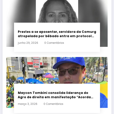
Prestes a se aposentar, servidora da Comurg
atropelada por bêbado entra em protocolo
de morte encefálica
junho 29, 2026
0 Comentários
Maycon Tombini consolida liderança do
Agro de direita em manifestação “Acorda
Brasil” em Goiânia
março 3, 2026
0 Comentários